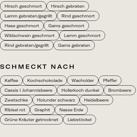
Hirsch geschmort
Hirsch gebraten
Lamm gebraten/gegrillt
Rind geschmort
Hase geschmort
Gams geschmort
Wildschwein geschmort
Lamm geschmort
Rind gebraten/gegrillt
Gams gebraten
SCHMECKT NACH
Kaffee
Kochschokolade
Wacholder
Pfeffer
Cassis I Johannisbeere
Hollerkoch dunkel
Brombeere
Zwetschke
Holunder schwarz
Heidelbeere
Ribisel rot
Graphit
Nasse Erde
Grüne Kräuter getrocknet
Liebstöckel