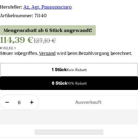
Hersteller:
Az. Agr. Passopisciaro
Artikelnummer:
71140
Mengenrabatt ab 6 Stück angewandt!
114,39 €
127,10 €
Stückpreis
pro
€152,52
/
l
Steuer inbegriffen.
Versand
wird beim Bezahlvorgang berechnet.
1 Stück
Kein Rabatt
6 Stück
10% Rabatt
Menge
Ausverkauft
Menge für Franchetti IGT 2016 verringern
Menge für Franchetti IGT 2016 erhöhen