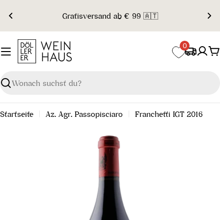
Zum
Gratisversand ab € 99 🇦🇹
Inhalt
springen
0
W
Suchen
Startseite
Az. Agr. Passopisciaro
Franchetti IGT 2016