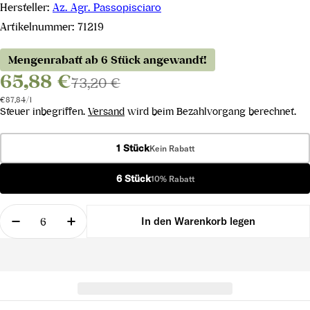
Hersteller:
Az. Agr. Passopisciaro
Artikelnummer:
71219
Mengenrabatt ab 6 Stück angewandt!
65,88 €
73,20 €
Stückpreis
pro
€87,84
/
l
Steuer inbegriffen.
Versand
wird beim Bezahlvorgang berechnet.
1 Stück
Kein Rabatt
6 Stück
10% Rabatt
Menge
In den Warenkorb legen
Menge für Contrada Porcaria Terre Siciliane IGT 2
Menge für Contrada Porcaria Terre Sicil