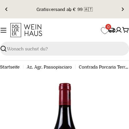
Zum
Gratisversand ab € 99 🇦🇹
Inhalt
springen
0
W
Suchen
Startseite
Az. Agr. Passopisciaro
Contrada Porcaria Terre Siciliane IGT 2021