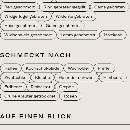
Reh geschmort
Rind gebraten/gegrillt
Gams gebraten
Wildgeflügel gebraten
Wildente gebraten
Hase geschmort
Gams geschmort
Wildschwein geschmort
Lamm geschmort
Hartkäse
SCHMECKT NACH
Kaffee
Kochschokolade
Wacholder
Pfeffer
Zwetschke
Kirsche
Holunder schwarz
Himbeere
Erdbeere
Ribisel rot
Graphit
Grüne Kräuter getrocknet
Rosen
AUF EINEN BLICK