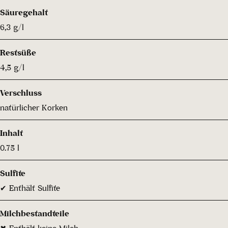
Säuregehalt
6,3 g/l
Restsüße
4,5 g/l
Verschluss
natürlicher Korken
Inhalt
0.75 l
Sulfite
✔ Enthält Sulfite
Milchbestandteile
✖ Enthält keine Milch