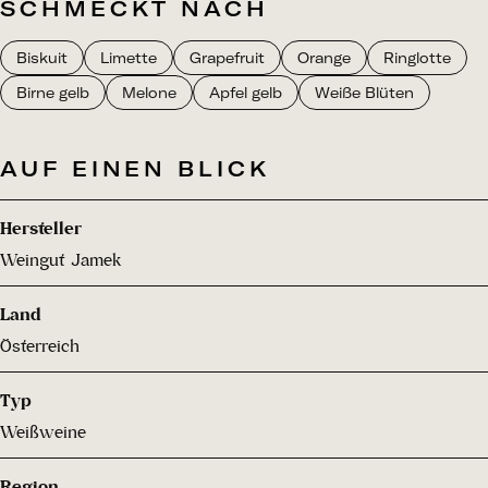
SCHMECKT NACH
Biskuit
Limette
Grapefruit
Orange
Ringlotte
Birne gelb
Melone
Apfel gelb
Weiße Blüten
AUF EINEN BLICK
Hersteller
Weingut Jamek
Land
Österreich
Typ
Weißweine
Region