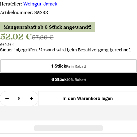
Hersteller:
Weingut Jamek
Artikelnummer:
85292
Mengenrabatt ab 6 Stück angewandt!
52,02 €
57,80 €
Stückpreis
pro
€69,36
/
l
Steuer inbegriffen.
Versand
wird beim Bezahlvorgang berechnet.
1 Stück
Kein Rabatt
6 Stück
10% Rabatt
Menge
In den Warenkorb legen
Menge für Wösendorfer Weissburgunder Smaragd
Menge für Wösendorfer Weissburgunde