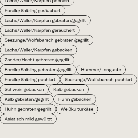
Lachs/Waller/Karpfen pochiert
Forelle/Saibling geräuchert
Lachs/Waller/Karpfen gebraten/gegrillt
Lachs/Waller/Karpfen geräuchert
Seezunge/Wolfsbarsch gebraten/gegrillt
Lachs/Waller/Karpfen gebacken
Zander/Hecht gebraten/gegrillt
Forelle/Saibling gebraten/gegrillt
Hummer/Languste
Forelle/Saibling pochiert
Seezunge/Wolfsbarsch pochiert
Schwein gebacken
Kalb gebacken
Kalb gebraten/gegrillt
Huhn gebacken
Huhn gebraten/gegrillt
Weißkulturkäse
Asiatisch mild gewürzt