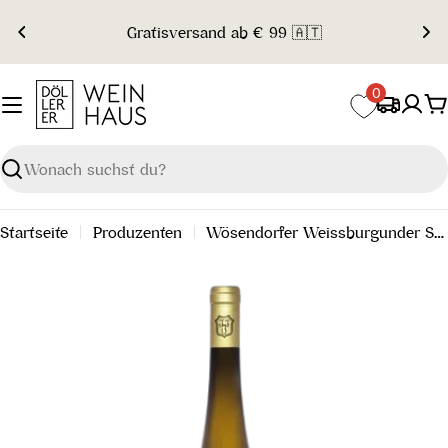
Zum
Gratisversand ab € 99 🇦🇹
Inhalt
springen
0
W
Suchen
Startseite
Produzenten
Wösendorfer Weissburgunder Smaragd Wachau DAC 2022