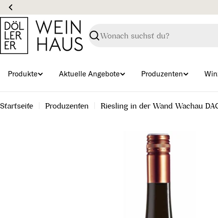
Zum
Inhalt
springen
Suchen
Produkte
Aktuelle Angebote
Produzenten
Win
Startseite
Produzenten
Riesling in der Wand Wachau DA