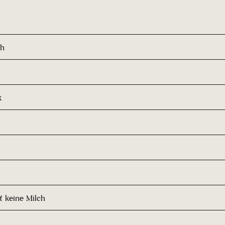
ch
k
t keine Milch