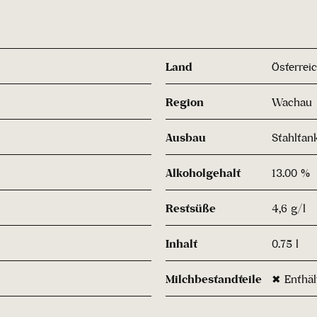
Land
Österrei
Region
Wachau
Ausbau
Stahltan
Alkoholgehalt
13.00 %
Restsüße
4,6 g/l
Inhalt
0.75 l
Milchbestandteile
✖ Enthäl