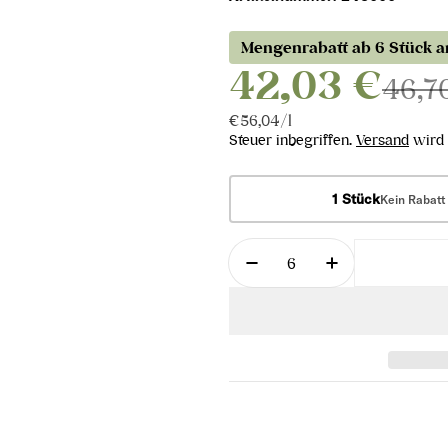
Mengenrabatt ab 6 Stück 
42,03 €
46,7
Stückpreis
pro
€56,04
/
l
Steuer inbegriffen.
Versand
wird 
1 Stück
Kein Rabatt
Menge
Menge für Riesling in
Menge für Ri