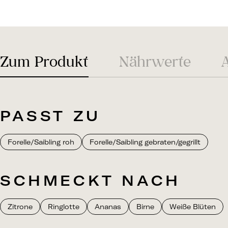
Zum Produkt
Nährwerte
PASST ZU
Forelle/Saibling roh
Forelle/Saibling gebraten/gegrillt
SCHMECKT NACH
Zitrone
Ringlotte
Ananas
Birne
Weiße Blüten