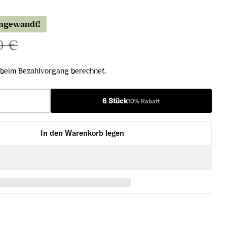
angewandt!
0 €
beim Bezahlvorgang berechnet.
6 Stück
10% Rabatt
In den Warenkorb legen
 der Wand Wachau DAC 2024 verringern
esling in der Wand Wachau DAC 2024 erhöhen