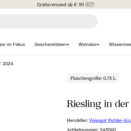
Gratisversand ab € 99 🇦🇹
zer im Fokus
Geschenkideen
Weinabo
Wissenswe
C 2024
Flaschengröße: 0.75 L
Riesling in d
Hersteller:
Weingut Pichler-Kru
Artikelnummer:
245060