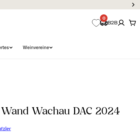
0
B2B
Wa
rtes
Weinvereine
er Wand Wachau DAC 2024
tzler