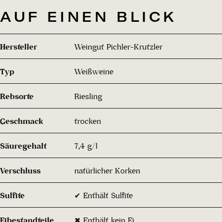
AUF EINEN BLICK
Hersteller
Weingut Pichler-Krutzler
Typ
Weißweine
Rebsorte
Riesling
Geschmack
trocken
Säuregehalt
7,4 g/l
Verschluss
natürlicher Korken
Sulfite
✔ Enthält Sulfite
Eibestandteile
✖ Enthält kein Ei