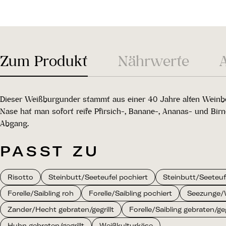
Zum Produkt
Nährwerte
Dieser Weißburgunder stammt aus einer 40 Jahre alten Weinb
Nase hat man sofort reife Pfirsich-, Banane-, Ananas- und 
Abgang.
PASST ZU
Risotto
Steinbutt/Seeteufel pochiert
Steinbutt/Seeteufe
Forelle/Saibling roh
Forelle/Saibling pochiert
Seezunge/W
Zander/Hecht gebraten/gegrillt
Forelle/Saibling gebraten/geg
Huhn gebraten/gegrillt
Weißkulturkäse