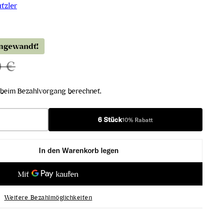
tzler
angewandt!
0 €
beim Bezahlvorgang berechnet.
6 Stück
10% Rabatt
In den Warenkorb legen
 Loiben Wachau DAC 2024 verringern
not blanc Loiben Wachau DAC 2024 erhöhen
Weitere Bezahlmöglichkeiten