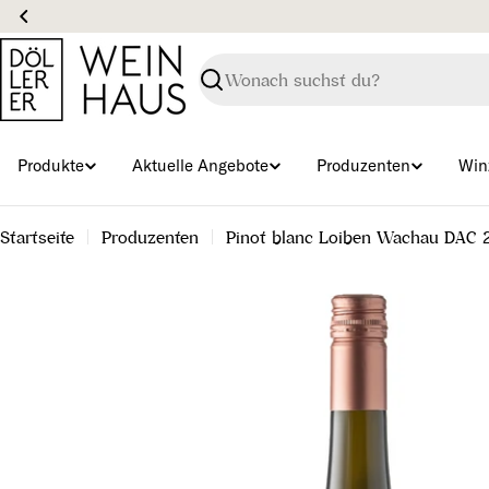
Zum
Inhalt
springen
Suchen
Produkte
Aktuelle Angebote
Produzenten
Win
Startseite
Produzenten
Pinot blanc Loiben Wachau DAC 