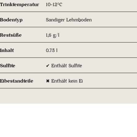
Trinktemperatur
10-12°C
Bodentyp
Sandiger Lehmboden
Restsüße
1,6 g/l
Inhalt
0.75 l
Sulfite
✔ Enthält Sulfite
Eibestandteile
✖ Enthält kein Ei