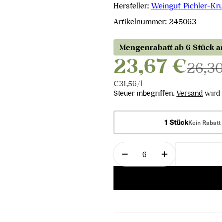
Hersteller:
Weingut Pichler-Kru
Artikelnummer:
245063
Mengenrabatt ab 6 Stück 
23,67 €
26,3
Stückpreis
pro
€31,56
/
l
Steuer inbegriffen.
Versand
wird 
1 Stück
Kein Rabatt
Menge
Menge für Pinot blanc
Menge für Pi