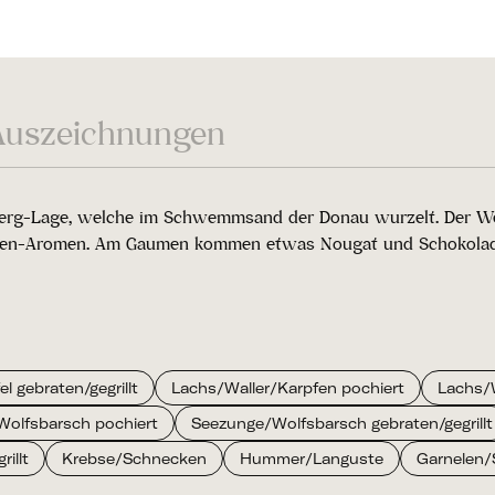
Auszeichnungen
erg-Lage, welche im Schwemmsand der Donau wurzelt. Der Wei
Birnen-Aromen. Am Gaumen kommen etwas Nougat und Schokolade
l gebraten/gegrillt
Lachs/Waller/Karpfen pochiert
Lachs/W
olfsbarsch pochiert
Seezunge/Wolfsbarsch gebraten/gegrillt
rillt
Krebse/Schnecken
Hummer/Languste
Garnelen/