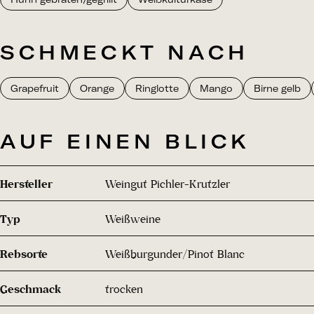
SCHMECKT NACH
Grapefruit
Orange
Ringlotte
Mango
Birne gelb
AUF EINEN BLICK
Hersteller
Weingut Pichler-Krutzler
Typ
Weißweine
Rebsorte
Weißburgunder/Pinot Blanc
Geschmack
trocken