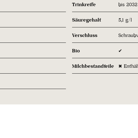
Trinkreife
bis 2032
Säuregehalt
5,1 g/l
Verschluss
Schraubv
Bio
✔
Milchbestandteile
✖ Enthäl