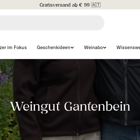
Gratisversand ab € 99 🇦🇹
zer im Fokus
Geschenkideen
Weinabo
Wissenswe
S
Weingut Gantenbein
a
m