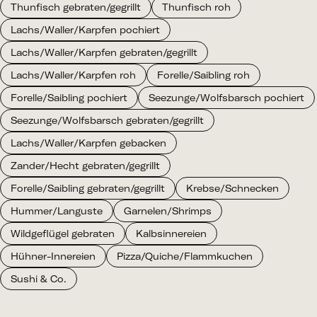
Thunfisch gebraten/gegrillt
Thunfisch roh
Lachs/Waller/Karpfen pochiert
Lachs/Waller/Karpfen gebraten/gegrillt
Lachs/Waller/Karpfen roh
Forelle/Saibling roh
Forelle/Saibling pochiert
Seezunge/Wolfsbarsch pochiert
Seezunge/Wolfsbarsch gebraten/gegrillt
Lachs/Waller/Karpfen gebacken
Zander/Hecht gebraten/gegrillt
Forelle/Saibling gebraten/gegrillt
Krebse/Schnecken
Hummer/Languste
Garnelen/Shrimps
Wildgeflügel gebraten
Kalbsinnereien
Hühner-Innereien
Pizza/Quiche/Flammkuchen
Sushi & Co.