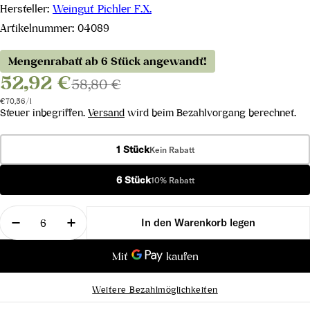
Hersteller:
Weingut Pichler F.X.
Artikelnummer:
04089
Mengenrabatt ab 6 Stück angewandt!
52,92 €
58,80 €
Stückpreis
pro
€70,56
/
l
Steuer inbegriffen.
Versand
wird beim Bezahlvorgang berechnet.
1 Stück
Kein Rabatt
6 Stück
10% Rabatt
Menge
In den Warenkorb legen
Menge für Roter Traminer NOVUM III Wachau DAC
Menge für Roter Traminer NOVUM III W
Weitere Bezahlmöglichkeiten