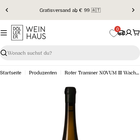
Zum
Gratisversand ab € 99 🇦🇹
Inhalt
springen
0
W
Suchen
Startseite
Produzenten
Roter Traminer NOVUM III Wachau DAC 2023