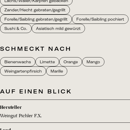
Lachs/Waller/Karpfen gebacken
Zander/Hecht gebraten/gegrillt
Forelle/Saibling gebraten/gegrillt
Forelle/Saibling pochiert
Sushi & Co.
Asiatisch mild gewürzt
SCHMECKT NACH
Bienenwachs
Limette
Orange
Mango
Weingartenpfirsich
Marille
AUF EINEN BLICK
Hersteller
Weingut Pichler F.X.
Land