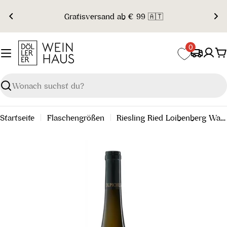
Zum
Gratisversand ab € 99 🇦🇹
Inhalt
springen
0
W
Suchen
Startseite
Flaschengrößen
Riesling Ried Loibenberg Wachau DAC 2024