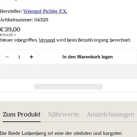
Hersteller:
Weingut Pichler F.X.
Artikelnummer:
04529
Regulärer
€39,00
Stückpreis
pro
Preis
€104,00
/
l
Steuer inbegriffen.
Versand
wird beim Bezahlvorgang berechnet.
Menge
In den Warenkorb legen
Menge für Riesling Ried Loibenberg Wachau DAC 
Menge für Riesling Ried Loibenberg Wa
Zum Produkt
Nährwerte
Auszeichnungen
Die Riede Loibenberg ist eine der steilsten und kargsten