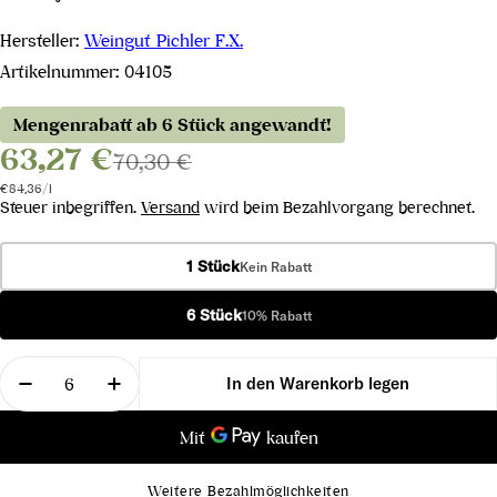
Hersteller:
Weingut Pichler F.X.
Artikelnummer:
04105
Mengenrabatt ab 6 Stück angewandt!
63,27 €
70,30 €
Stückpreis
pro
€84,36
/
l
Steuer inbegriffen.
Versand
wird beim Bezahlvorgang berechnet.
1 Stück
Kein Rabatt
6 Stück
10% Rabatt
Menge
In den Warenkorb legen
Menge für Riesling Ried Loibenberg Wachau DAC 
Menge für Riesling Ried Loibenberg Wa
Weitere Bezahlmöglichkeiten