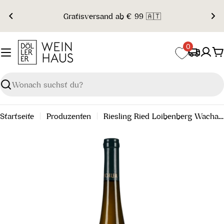
Zum
Gratisversand ab € 99 🇦🇹
Inhalt
springen
0
W
Suchen
Startseite
Produzenten
Riesling Ried Loibenberg Wachau DAC 2024