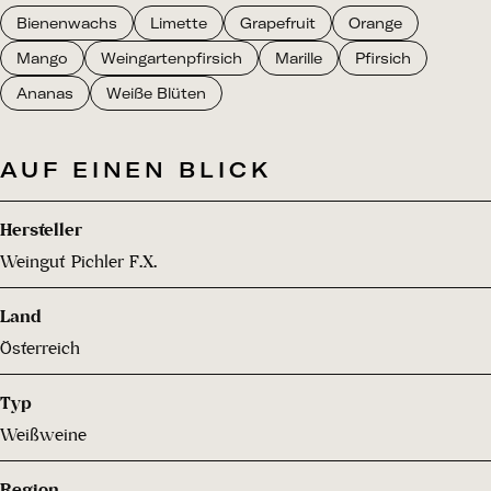
Bienenwachs
Limette
Grapefruit
Orange
Mango
Weingartenpfirsich
Marille
Pfirsich
Ananas
Weiße Blüten
AUF EINEN BLICK
Hersteller
Weingut Pichler F.X.
Land
Österreich
Typ
Weißweine
Region