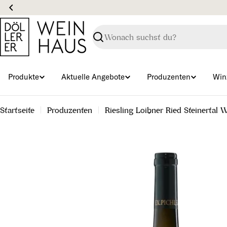
Zum
Inhalt
springen
Suchen
Produkte
Aktuelle Angebote
Produzenten
Win
Startseite
Produzenten
Riesling Loibner Ried Steinerta