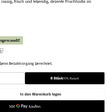
rassig, frisch und lebendig, dezente Fruchtsüße im
angewandt!
 €
beim Bezahlvorgang berechnet.
6 Stück
10% Rabatt
In den Warenkorb legen
bner Ried Steinertal Wachau DAC 2024 verringern
esling Loibner Ried Steinertal Wachau DAC 2024 erh