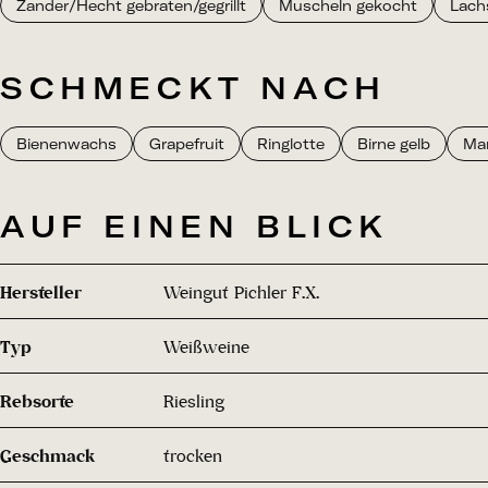
Zander/Hecht gebraten/gegrillt
Muscheln gekocht
Lach
SCHMECKT NACH
Bienenwachs
Grapefruit
Ringlotte
Birne gelb
Mar
AUF EINEN BLICK
Hersteller
Weingut Pichler F.X.
Typ
Weißweine
Rebsorte
Riesling
Geschmack
trocken