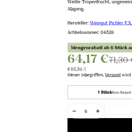
Weiße Tropenfrucht, ungemein 
Abgang.
Hersteller:
Weingut Pichler F.X.
Artikelnummer:
04526
Mengenrabatt ab 6 Stück 
64,17 €
71,30
Stückpreis
pro
€85,56
/
l
Steuer inbegriffen.
Versand
wird 
1 Stück
Kein Rabatt
Menge
Menge für Riesling Loi
Menge für Ri