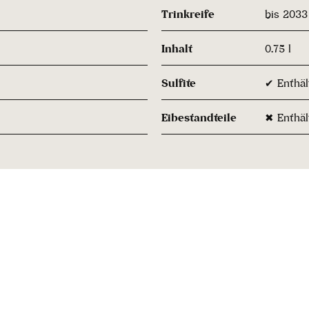
Trinkreife
bis 2033
Inhalt
0.75 l
Sulfite
✔ Enthält
Eibestandteile
✖ Enthäl