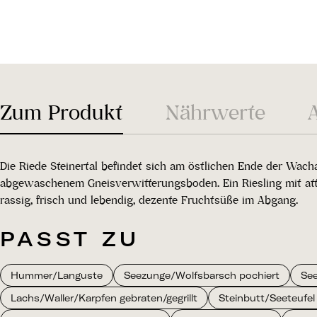
Zum Produkt
Nährwerte
Die Riede Steinertal befindet sich am östlichen Ende der Wac
abgewaschenem Gneisverwitterungsboden. Ein Riesling mit attr
rassig, frisch und lebendig, dezente Fruchtsüße im Abgang.
PASST ZU
Hummer/Languste
Seezunge/Wolfsbarsch pochiert
See
Lachs/Waller/Karpfen gebraten/gegrillt
Steinbutt/Seeteufel 