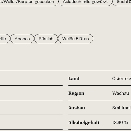
s/Waller/Karpfen gebacken
Asiatisch mild gewürzt
Sushi 
ille
Ananas
Pfirsich
Weiße Blüten
Land
Österrei
Region
Wachau
Ausbau
Stahltan
Alkoholgehalt
12.50 %