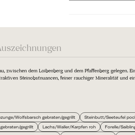
Auszeichnungen
hau, zwischen dem Loibenberg und dem Pfaffenberg gelegen. Ein
aktiven Steinobstnuancen, feiner rauchiger Mineralität und ei
zunge/Wolfsbarsch gebraten/gegrillt
Steinbutt/Seeteufel poc
gebraten/gegrillt
Lachs/Waller/Karpfen roh
Forelle/Saiblin