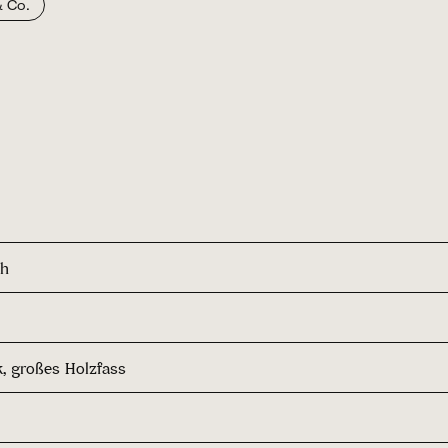
& Co.
ch
k, großes Holzfass