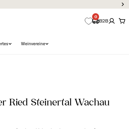
0
B2B
Wa
rtes
Weinvereine
er Ried Steinertal Wachau