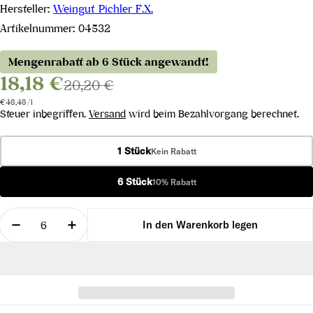
Hersteller:
Weingut Pichler F.X.
Artikelnummer:
04532
Mengenrabatt ab 6 Stück angewandt!
18,18 €
20,20 €
Stückpreis
pro
€48,48
/
l
Steuer inbegriffen.
Versand
wird beim Bezahlvorgang berechnet.
1 Stück
Kein Rabatt
6 Stück
10% Rabatt
Menge
In den Warenkorb legen
Menge für Grüner Veltliner Dürnsteiner Wachau D
Menge für Grüner Veltliner Dürnsteine