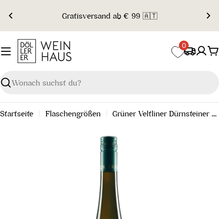
Zum
Gratisversand ab € 99 🇦🇹
Inhalt
springen
0
W
Suchen
Startseite
Flaschengrößen
Grüner Veltliner Dürnsteiner Wachau DAC 2025