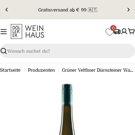
Zum
Gratisversand ab € 99 🇦🇹
Inhalt
springen
0
W
Suchen
Startseite
Produzenten
Grüner Veltliner Dürnsteiner Wachau DAC 2023