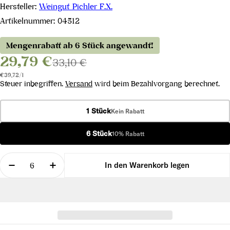
Hersteller:
Weingut Pichler F.X.
Artikelnummer:
04512
Mengenrabatt ab 6 Stück angewandt!
29,79 €
33,10 €
Stückpreis
pro
€39,72
/
l
Steuer inbegriffen.
Versand
wird beim Bezahlvorgang berechnet.
1 Stück
Kein Rabatt
6 Stück
10% Rabatt
Menge
In den Warenkorb legen
Menge für Grüner Veltliner Dürnsteiner Wachau 
Menge für Grüner Veltliner Dürnsteine