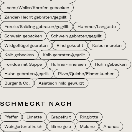
Lachs/Waller/Karpfen gebacken
Zander/Hecht gebraten/gegrillt
Forelle/Saibling gebraten/gegrillt
Hummer/Languste
Schwein gebacken
Schwein gebraten/gegrillt
Wildgeflügel gebraten
Rind gekocht
Kalbsinnereien
Kalb gebacken
Kalb gebraten/gegrillt
Fondue mit Suppe
Hühner-Innereien
Huhn gebacken
Huhn gebraten/gegrillt
Pizza/Quiche/Flammkuchen
Burger & Co.
Asiatisch mild gewürzt
SCHMECKT NACH
Pfeffer
Limette
Grapefruit
Ringlotte
Weingartenpfirsich
Birne gelb
Melone
Ananas