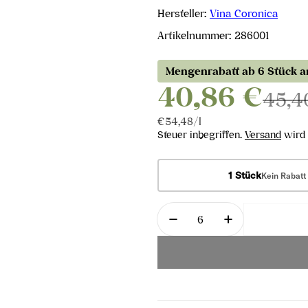
Hersteller:
Vina Coronica
Artikelnummer:
286001
Mengenrabatt ab 6 Stück 
40,86 €
45,4
Stückpreis
pro
€54,48
/
l
Steuer inbegriffen.
Versand
wird 
1 Stück
Kein Rabatt
Menge
Menge für Gran Teran 
Menge für Gr