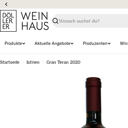
Zum
Wein
Inhalt
springen
Suchen
Produkte
Aktuelle Angebote
Produzenten
Win
Startseite
Istrien
Gran Teran 2020