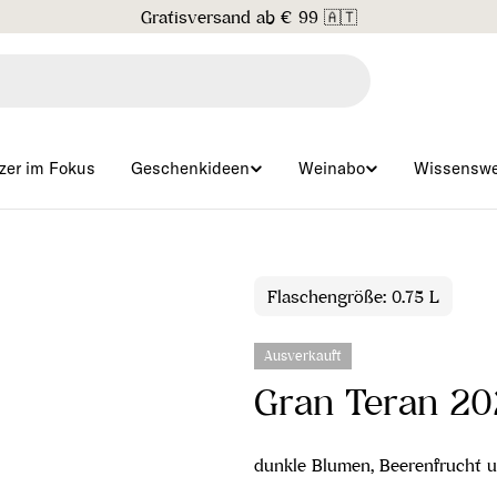
handelshaus Döllerer Willkommen in unserem
neuen Online-
zer im Fokus
Geschenkideen
Weinabo
Wissenswe
Flaschengröße: 0.75 L
Ausverkauft
Gran Teran 2
dunkle Blumen, Beerenfrucht 