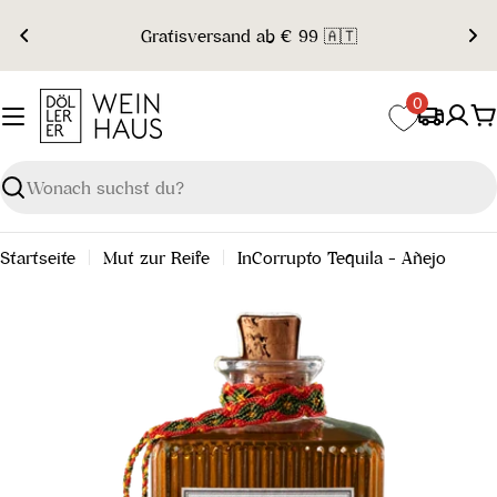
Zum
Gratisversand ab € 99 🇦🇹
Inhalt
springen
0
W
Suchen
Startseite
Mut zur Reife
InCorrupto Tequila - Añejo