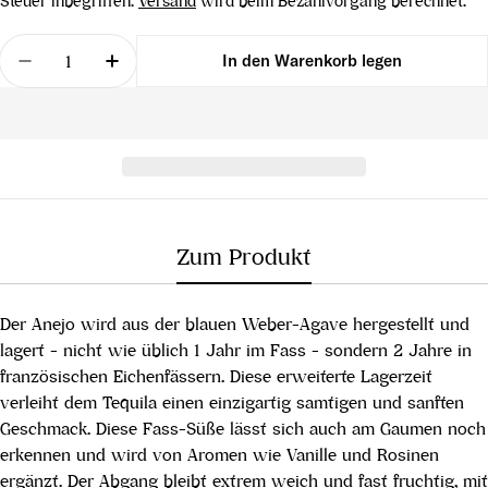
Steuer inbegriffen.
Versand
wird beim Bezahlvorgang berechnet.
Menge
In den Warenkorb legen
Menge für InCorrupto Tequila - Añejo verringern
Menge für InCorrupto Tequila - Añejo er
Zum Produkt
Der Anejo wird aus der blauen Weber-Agave hergestellt und
lagert - nicht wie üblich 1 Jahr im Fass - sondern 2 Jahre in
französischen Eichenfässern. Diese erweiterte Lagerzeit
verleiht dem Tequila einen einzigartig samtigen und sanften
Geschmack. Diese Fass-Süße lässt sich auch am Gaumen noch
erkennen und wird von Aromen wie Vanille und Rosinen
ergänzt. Der Abgang bleibt extrem weich und fast fruchtig, mit