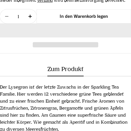
Steuer inbegriffen.
Versand
wird beim Bezahlvorgang berechnet.
Menge
In den Warenkorb legen
Menge für Sparkling Tea Lysegrøn alkoholfrei verr
Menge für Sparkling Tea Lysegrøn alkoho
Zum Produkt
Der Lysegrøn ist der letzte Zuwachs in der Sparkling Tea
Familie. Hier werden 12 verschiedene grüne Tees geblendet
und zu einer frischen Einheit gebracht. Frische Aromen von
Zitrusfrüchen, Zitronengras, Bergamotte und grünen Äpfeln
sind hier zu finden. Am Gaumen eine superfrische Säure und
leichter Körper. Wie gemacht als Aperitif und in Kombination
zu diversen Meeresfrüchten.