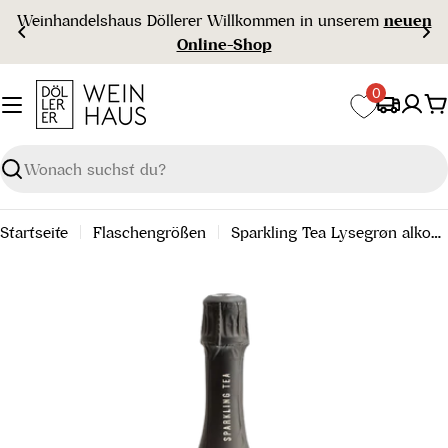
Zum
 Willkommen in unserem
neuen
Gratisversa
Inhalt
ine-Shop
springen
0
W
Suchen
Startseite
Flaschengrößen
Sparkling Tea Lysegrøn alkoholfrei