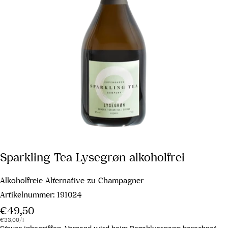
Sparkling Tea Lysegrøn alkoholfrei
Alkoholfreie Alternative zu Champagner
Artikelnummer:
191024
Regulärer
€49,50
Stückpreis
pro
Preis
€33,00
/
l