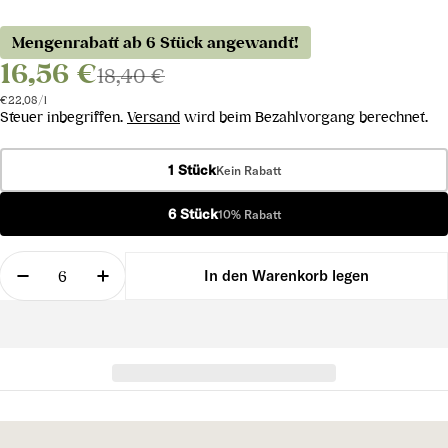
Mengenrabatt ab 6 Stück angewandt!
16,56 €
18,40 €
Stückpreis
pro
€22,08
/
l
Steuer inbegriffen.
Versand
wird beim Bezahlvorgang berechnet.
1 Stück
Kein Rabatt
6 Stück
10% Rabatt
Menge
In den Warenkorb legen
Menge für Merlot DOC 2022 verringern
Menge für Merlot DOC 2022 erhöhen