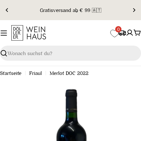
Zum
Gratisversand ab € 99 🇦🇹
Inhalt
springen
0
W
Suchen
Startseite
Friaul
Merlot DOC 2022