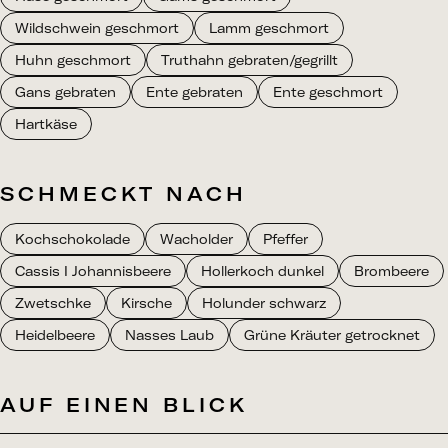
Wildschwein geschmort
Lamm geschmort
Huhn geschmort
Truthahn gebraten/gegrillt
Gans gebraten
Ente gebraten
Ente geschmort
Hartkäse
SCHMECKT NACH
Kochschokolade
Wacholder
Pfeffer
Cassis I Johannisbeere
Hollerkoch dunkel
Brombeere
Zwetschke
Kirsche
Holunder schwarz
Heidelbeere
Nasses Laub
Grüne Kräuter getrocknet
AUF EINEN BLICK