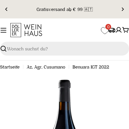
Zum
Gratisversand ab € 99 🇦🇹
Inhalt
springen
0
W
Suchen
Startseite
Az. Agr. Cusumano
Benuara IGT 2022