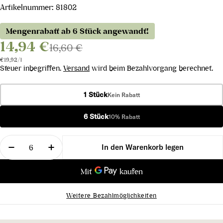
Artikelnummer:
81802
Mengenrabatt ab 6 Stück angewandt!
14,94 €
16,60 €
Stückpreis
pro
€19,92
/
l
Steuer inbegriffen.
Versand
wird beim Bezahlvorgang berechnet.
1 Stück
Kein Rabatt
6 Stück
10% Rabatt
Menge
In den Warenkorb legen
Menge für Benuara IGT 2022 verringern
Menge für Benuara IGT 2022 erhöhen
Weitere Bezahlmöglichkeiten