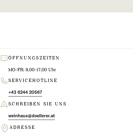
l
u
n
g
:
ÖFFNUNGSZEITEN
MO-FR: 8.00-17.00 Uhr
SERVICEHOTLINE
+43 6244 20567
SCHREIBEN SIE UNS
weinhaus@doellerer.at
ADRESSE