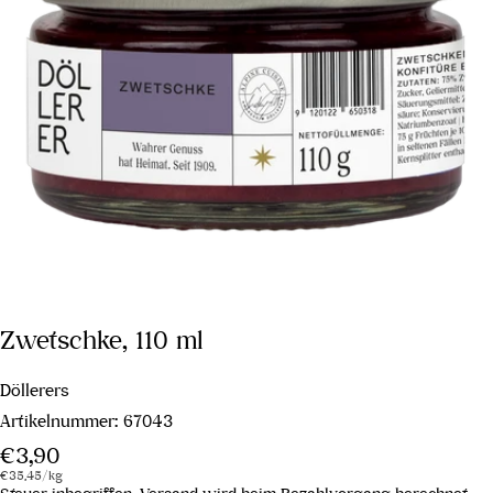
Zwetschke, 110 ml
Döllerers
Artikelnummer:
67043
Regulärer
€3,90
Stückpreis
pro
Preis
€35,45
/
kg