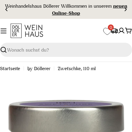
Zum
Weinhandelshaus Döllerer Willkommen in unserem
neuen
Inhalt
Online-Shop
springen
0
W
Suchen
Startseite
by Döllerer
Zwetschke, 110 ml