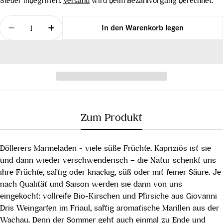
Steuer inbegriffen.
Versand
wird beim Bezahlvorgang berechnet.
Menge
In den Warenkorb legen
Menge für Zwetschke, 110 ml verringern
Menge für Zwetschke, 110 ml erhöhen
Zum Produkt
Döllerers Marmeladen - viele süße Früchte. Kapriziös ist sie
und dann wieder verschwenderisch – die Natur schenkt uns
ihre Früchte, saftig oder knackig, süß oder mit feiner Säure. Je
nach Qualität und Saison werden sie dann von uns
eingekocht: vollreife Bio-Kirschen und Pfirsiche aus Giovanni
Dris Weingarten im Friaul, saftig aromatische Marillen aus der
Wachau. Denn der Sommer geht auch einmal zu Ende und