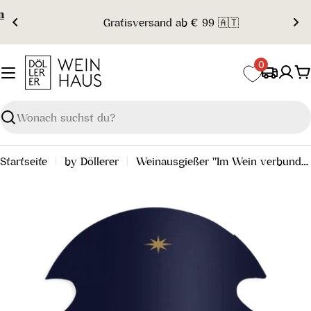
Zum
Gratisversand ab € 99 🇦🇹
Inhalt
springen
0
W
Suchen
Startseite
by Döllerer
Weinausgießer "Im Wein verbunden"