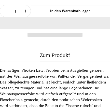
Menge
In den Warenkorb legen
Menge für Weinausgießer &quot;Im Wein verbunde
Menge für Weinausgießer &quot;Im Wein
Zum Produkt
Die lästigen Flecken bzw. Tropfen beim Ausgießen gehören
mit der Weinausgiesserfolie von Pulltex der Vergangenheit an.
Das pflegeleichte Material ist leicht, einfach unter fließendem
Wasser, zu reinigen und hat eine lange Lebensdauer. Die
Weinausgiesserfolie wird einfach aufgerollt und in den
Flaschenhals gesteckt, durch den praktischen Widerhaken
wird verhindert, dass die Folie in die Flasche rutscht und