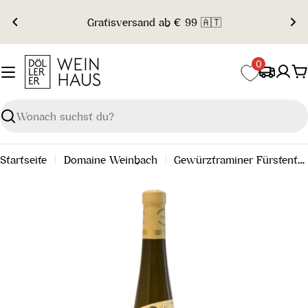
Zum
Gratisversand ab € 99 🇦🇹
Inhalt
springen
0
W
Suchen
Startseite
Domaine Weinbach
Gewürztraminer Fürstentum Grand Cru 2021