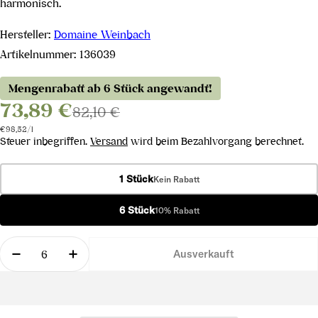
harmonisch.
Hersteller:
Domaine Weinbach
Artikelnummer:
136039
Mengenrabatt ab 6 Stück angewandt!
73,89 €
82,10 €
Stückpreis
pro
€98,52
/
l
Steuer inbegriffen.
Versand
wird beim Bezahlvorgang berechnet.
1 Stück
Kein Rabatt
6 Stück
10% Rabatt
Menge
Ausverkauft
Menge für Gewürztraminer Fürstentum Grand Cru 
Menge für Gewürztraminer Fürstentum 