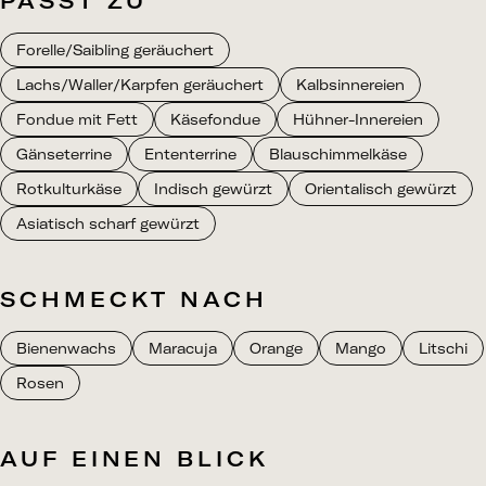
PASST ZU
Forelle/Saibling geräuchert
Lachs/Waller/Karpfen geräuchert
Kalbsinnereien
Fondue mit Fett
Käsefondue
Hühner-Innereien
Gänseterrine
Ententerrine
Blauschimmelkäse
Rotkulturkäse
Indisch gewürzt
Orientalisch gewürzt
Asiatisch scharf gewürzt
SCHMECKT NACH
Bienenwachs
Maracuja
Orange
Mango
Litschi
Rosen
AUF EINEN BLICK