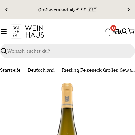
Zum
Gratisversand ab € 99 🇦🇹
Inhalt
springen
0
W
Suchen
Startseite
Deutschland
Riesling Felseneck Großes Gewächs 2023