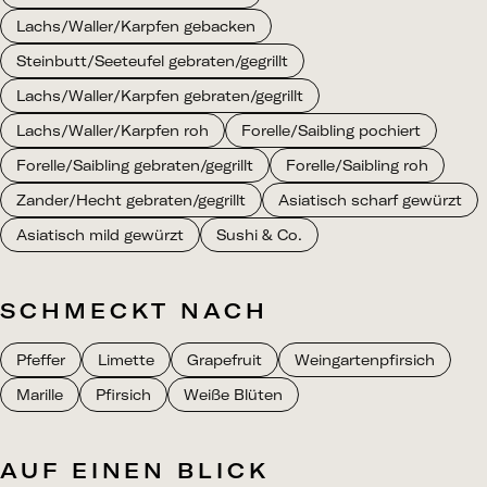
Lachs/Waller/Karpfen gebacken
Steinbutt/Seeteufel gebraten/gegrillt
Lachs/Waller/Karpfen gebraten/gegrillt
Lachs/Waller/Karpfen roh
Forelle/Saibling pochiert
Forelle/Saibling gebraten/gegrillt
Forelle/Saibling roh
Zander/Hecht gebraten/gegrillt
Asiatisch scharf gewürzt
Asiatisch mild gewürzt
Sushi & Co.
SCHMECKT NACH
Pfeffer
Limette
Grapefruit
Weingartenpfirsich
Marille
Pfirsich
Weiße Blüten
AUF EINEN BLICK