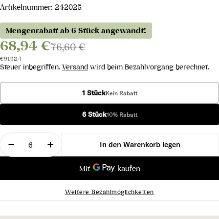
Artikelnummer:
242025
Mengenrabatt ab 6 Stück angewandt!
68,94 €
76,60 €
Stückpreis
pro
€91,92
/
l
Steuer inbegriffen.
Versand
wird beim Bezahlvorgang berechnet.
1 Stück
Kein Rabatt
6 Stück
10% Rabatt
Menge
In den Warenkorb legen
Menge für Riesling Felseneck Großes Gewächs 20
Menge für Riesling Felseneck Großes G
Weitere Bezahlmöglichkeiten