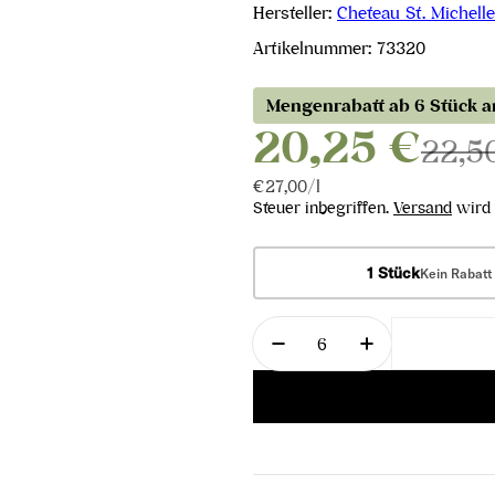
Hersteller:
Cheteau St. Michelle
Artikelnummer:
73320
Mengenrabatt ab 6 Stück 
20,25 €
22,5
Stückpreis
pro
€27,00
/
l
Steuer inbegriffen.
Versand
wird 
1 Stück
Kein Rabatt
Menge
Menge für Syrah 2020 
Menge für Sy