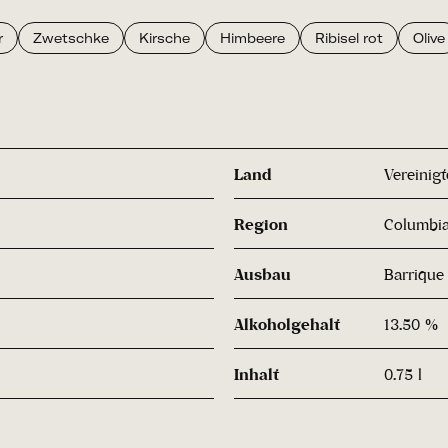
r
Zwetschke
Kirsche
Himbeere
Ribisel rot
Olive
Land
Vereinigt
Region
Columbia
Ausbau
Barrique
Alkoholgehalt
13.50 %
Inhalt
0.75 l