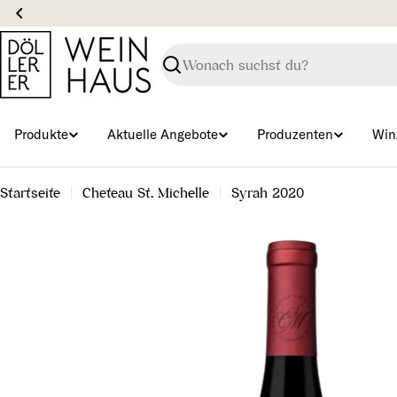
Zum
Inhalt
springen
Suchen
Produkte
Aktuelle Angebote
Produzenten
Win
Startseite
Cheteau St. Michelle
Syrah 2020