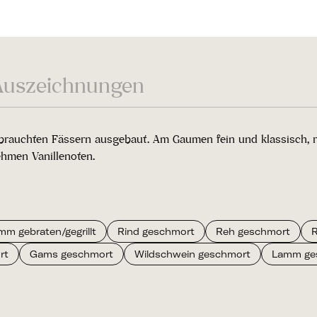
Auszeichnungen
brauchten Fässern ausgebaut. Am Gaumen fein und klassisch, r
hmen Vanillenoten.
mm gebraten/gegrillt
Rind geschmort
Reh geschmort
R
rt
Gams geschmort
Wildschwein geschmort
Lamm ge