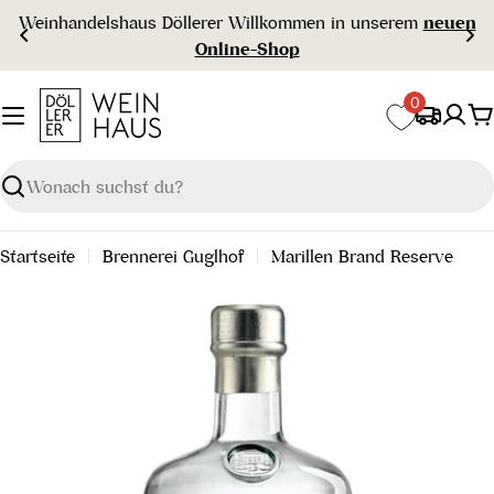
Zum
Weinhandelshaus Döllerer Willkommen in unserem
neuen
Inhalt
Online-Shop
springen
0
W
Suchen
Startseite
Brennerei Guglhof
Marillen Brand Reserve