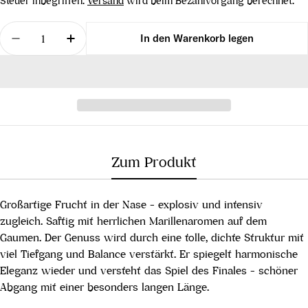
Steuer inbegriffen.
Versand
wird beim Bezahlvorgang berechnet.
Menge
In den Warenkorb legen
Menge für Marillen Brand Reserve verringern
Menge für Marillen Brand Reserve erhöh
Zum Produkt
Großartige Frucht in der Nase - explosiv und intensiv
zugleich. Saftig mit herrlichen Marillenaromen auf dem
Gaumen. Der Genuss wird durch eine tolle, dichte Struktur mit
viel Tiefgang und Balance verstärkt. Er spiegelt harmonische
Eleganz wieder und versteht das Spiel des Finales - schöner
Abgang mit einer besonders langen Länge.