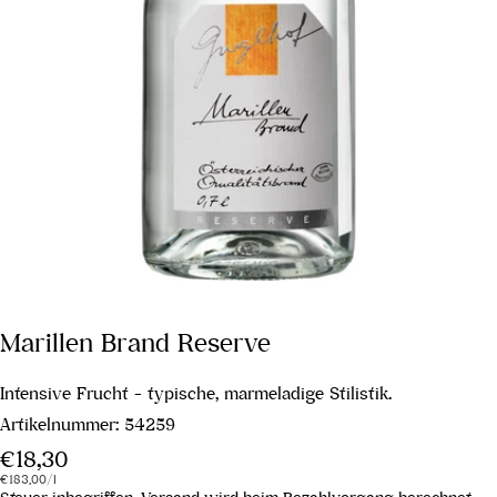
Marillen Brand Reserve
Intensive Frucht - typische, marmeladige Stilistik.
Artikelnummer:
54259
Regulärer
€18,30
Stückpreis
pro
Preis
€183,00
/
l