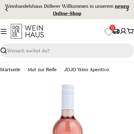
Zum
Weinhandelshaus Döllerer Willkommen in unserem
neuen
Inhalt
Online-Shop
springen
0
W
Suchen
Startseite
Mut zur Reife
JOJO Wein Aperitivo