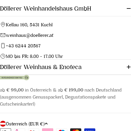
Döllerer Weinhandelshaus GmbH
Kellau 160, 5431 Kuchl
weinhaus@doellerer.at
+43 6244 20567
MO bis FR: 8.00 - 17.00 Uhr
Döllerer Weinhaus & Enoteca
ab
€ 99,00
in Österreich & ab
€ 199,00
nach Deutschland
(ausgenommen Genusspackerl, Degustationspakete und
Gutscheinkarterl)
L
Österreich (EUR €)