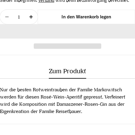
Steuer inbegriffen.
Versand
wird beim Bezahlvorgang berechnet.
Menge
In den Warenkorb legen
Menge für JOJO Wein Aperitivo verringern
Menge für JOJO Wein Aperitivo erhöhen
Zum Produkt
Nur die besten Rotweintrauben der Familie Markowitsch
werden für diesen Rosé-Wein-Aperitif gepresst. Verfeinert
wird die Komposition mit Damaszener-Rosen-Gin aus der
Eigenkreation der Familie Reisetbauer.