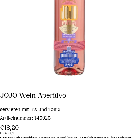
JOJO Wein Aperitivo
servieren mit Eis und Tonic
Artikelnummer:
145025
Regulärer
€18,20
Stückpreis
pro
Preis
€24,27
/
l