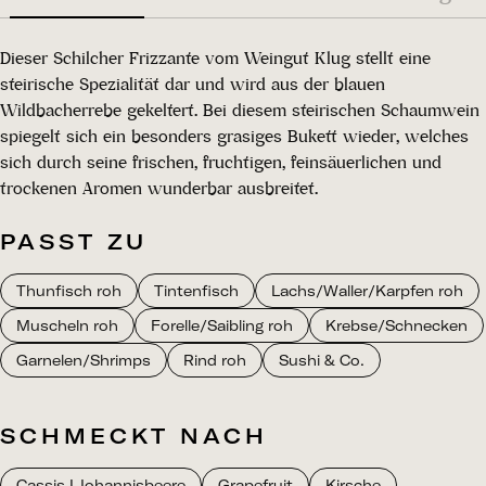
Dieser Schilcher Frizzante vom Weingut Klug stellt eine
steirische Spezialität dar und wird aus der blauen
Wildbacherrebe gekeltert. Bei diesem steirischen Schaumwein
spiegelt sich ein besonders grasiges Bukett wieder, welches
sich durch seine frischen, fruchtigen, feinsäuerlichen und
trockenen Aromen wunderbar ausbreitet.
PASST ZU
Thunfisch roh
Tintenfisch
Lachs/Waller/Karpfen roh
Muscheln roh
Forelle/Saibling roh
Krebse/Schnecken
Garnelen/Shrimps
Rind roh
Sushi & Co.
SCHMECKT NACH
Cassis I Johannisbeere
Grapefruit
Kirsche