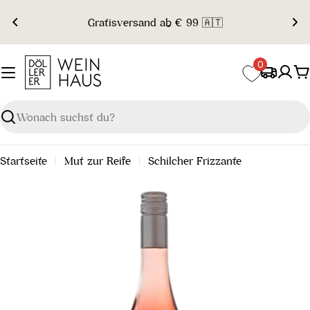
Zum
Gratisversand ab € 99 🇦🇹
Inhalt
springen
0
W
Suchen
Startseite
Mut zur Reife
Schilcher Frizzante