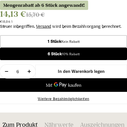
Mengenrabatt ab 6 Stück angewandt!
14,13 €
15,70 €
Stückpreis
pro
€18,84
/
l
Steuer inbegriffen.
Versand
wird beim Bezahlvorgang berechnet.
1 Stück
Kein Rabatt
6 Stück
10% Rabatt
Menge
In den Warenkorb legen
Menge für Schilcher Frizzante verringern
Menge für Schilcher Frizzante erhöhen
Weitere Bezahlmöglichkeiten
Zum Produkt
Nährwerte
Auszeichnungen