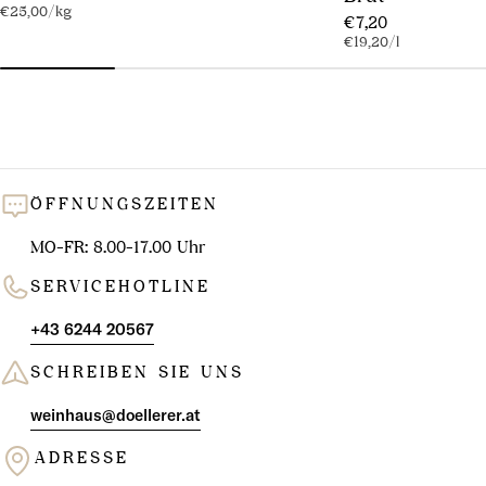
Stückpreis
pro
€25,00
/
kg
Preis
Regulärer
€7,20
Stückpreis
pro
€19,20
/
l
Preis
ÖFFNUNGSZEITEN
MO-FR: 8.00-17.00 Uhr
SERVICEHOTLINE
+43 6244 20567
SCHREIBEN SIE UNS
weinhaus@doellerer.at
ADRESSE