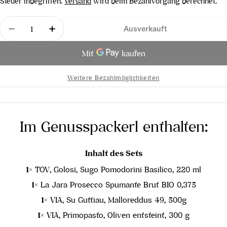
Preis
Steuer inbegriffen.
Versand
wird beim Bezahlvorgang berechnet.
Menge
Ausverkauft
Menge für PICCOLO im Karton 265 x 265 mm verri
Menge für PICCOLO im Karton 265 x 26
Weitere Bezahlmöglichkeiten
Im Genusspackerl enthalten:
Inhalt des Sets
1×
TOV, Golosi, Sugo Pomodorini Basilico, 220 ml
1×
La Jara Prosecco Spumante Brut BIO 0,375
1×
VIA, Su Guttiau, Malloreddus 49, 500g
1×
VIA, Primopasto, Oliven entsteint, 300 g