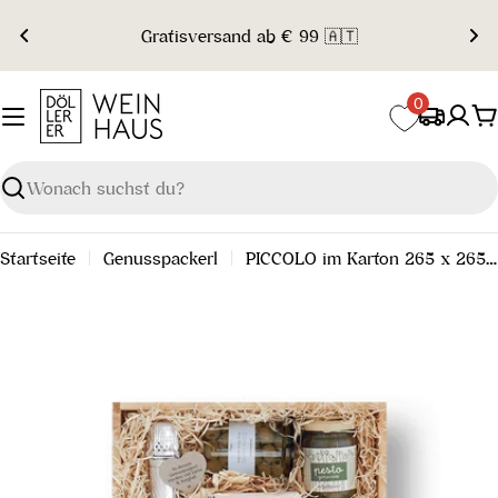
Zum
Gratisversand ab € 99 🇦🇹
Inhalt
springen
0
W
Suchen
Startseite
Genusspackerl
PICCOLO im Karton 265 x 265 mm