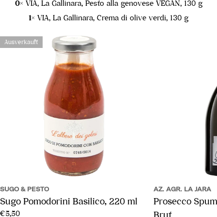
0×
VIA, La Gallinara, Pesto alla genovese VEGAN, 130 g
1×
VIA, La Gallinara, Crema di olive verdi, 130 g
Ausverkauft
SUGO & PESTO
AZ. AGR. LA JARA
Sugo Pomodorini Basilico, 220 ml
Prosecco Spum
Regulärer
€5,50
Brut