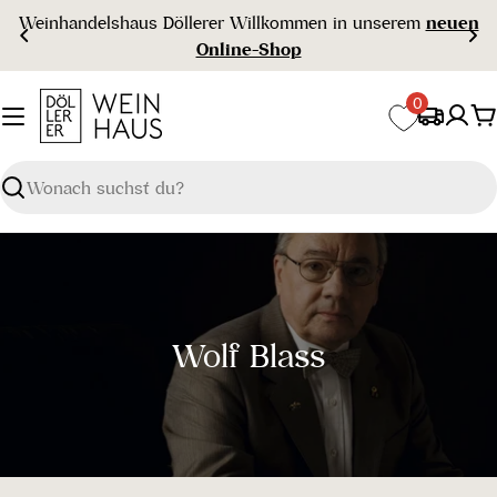
Zum
 in unserem
neuen
Gratisversand ab € 99 
Inhalt
springen
0
W
Suchen
S
Wolf Blass
a
m
m