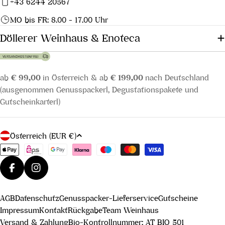
+43 6244 20567
MO bis FR: 8.00 - 17.00 Uhr
Döllerer Weinhaus & Enoteca
ab
€ 99,00
in Österreich & ab
€ 199,00
nach Deutschland
(ausgenommen Genusspackerl, Degustationspakete und
Gutscheinkarterl)
L
Österreich (EUR €)
a
Zahlungsmethoden
n
d
Facebook
Instagram
/
AGB
Datenschutz
Genusspacker-Lieferservice
Gutscheine
R
Impressum
Kontakt
Rückgabe
Team Weinhaus
e
Versand & Zahlung
Bio-Kontrollnummer: AT BIO 501