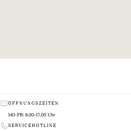
l
u
n
g
:
ÖFFNUNGSZEITEN
MO-FR: 8.00-17.00 Uhr
SERVICEHOTLINE