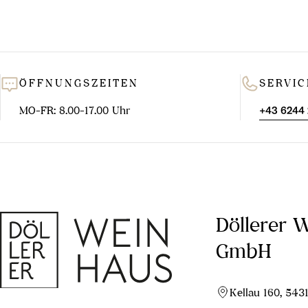
Getränk und d
kann man de
Süßweines. Eben
Stilisti
In der Westste
ÖFFNUNGSZEITEN
SERVIC
und relativ
Koralpe und de
MO-FR: 8.00-17.00 Uhr
+43 6244
für starke Erw
wogegen im Spä
Die Landsch
kleinen Ke
Döllerer 
aufeinander. 
GmbH
Kellau 160, 543
Die Weststeier