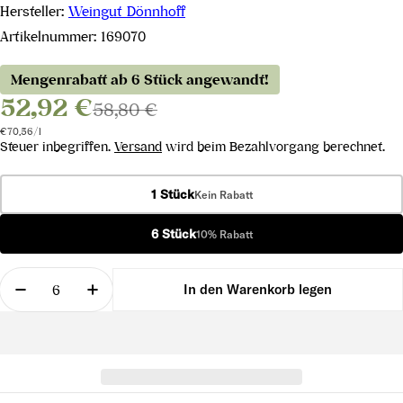
Hersteller:
Weingut Dönnhoff
Artikelnummer:
169070
Mengenrabatt ab 6 Stück angewandt!
52,92 €
58,80 €
Stückpreis
pro
€70,56
/
l
Steuer inbegriffen.
Versand
wird beim Bezahlvorgang berechnet.
1 Stück
Kein Rabatt
6 Stück
10% Rabatt
Menge
In den Warenkorb legen
Menge für Riesling Höllenpfad im Mühlenberg GG 
Menge für Riesling Höllenpfad im Mühl