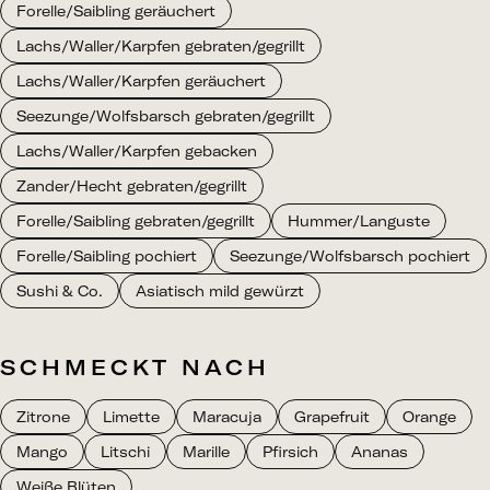
Forelle/Saibling geräuchert
Lachs/Waller/Karpfen gebraten/gegrillt
Lachs/Waller/Karpfen geräuchert
Seezunge/Wolfsbarsch gebraten/gegrillt
Lachs/Waller/Karpfen gebacken
Zander/Hecht gebraten/gegrillt
Forelle/Saibling gebraten/gegrillt
Hummer/Languste
Forelle/Saibling pochiert
Seezunge/Wolfsbarsch pochiert
Sushi & Co.
Asiatisch mild gewürzt
SCHMECKT NACH
Zitrone
Limette
Maracuja
Grapefruit
Orange
Mango
Litschi
Marille
Pfirsich
Ananas
Weiße Blüten