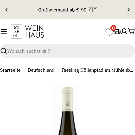
Zum
Gratisversand ab € 99 🇦🇹
Inhalt
springen
0
W
Suchen
Startseite
Deutschland
Riesling Höllenpfad im Mühlenberg GG 2022