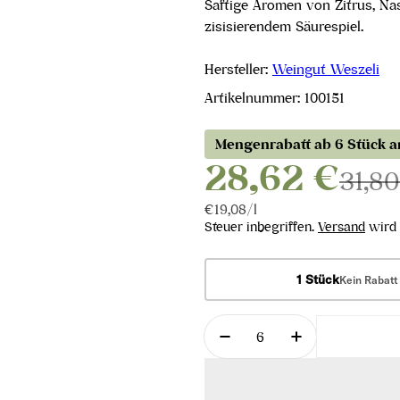
Saftige Aromen von Zitrus, Na
zisisierendem Säurespiel.
Hersteller:
Weingut Weszeli
Artikelnummer:
100151
Mengenrabatt ab 6 Stück 
28,62 €
31,8
Stückpreis
pro
€19,08
/
l
Steuer inbegriffen.
Versand
wird 
1 Stück
Kein Rabatt
Menge
Menge für Grüner Veltl
Menge für Gr