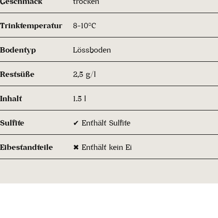
Geschmack
trocken
Trinktemperatur
8-10°C
Bodentyp
Lössboden
Restsüße
2,5 g/l
Inhalt
1.5 l
Sulfite
✔ Enthält Sulfite
Eibestandteile
✖ Enthält kein Ei