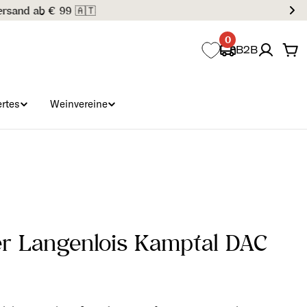
0
B2B
Wa
rtes
Weinvereine
er Langenlois Kamptal DAC