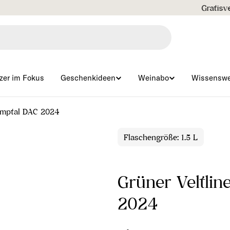
Gratisversand ab € 99 🇦🇹
zer im Fokus
Geschenkideen
Weinabo
Wissenswe
Kamptal DAC 2024
Flaschengröße: 1.5 L
Grüner Veltlin
2024