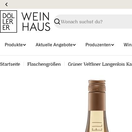
Zum
Inhalt
springen
Suchen
Produkte
Aktuelle Angebote
Produzenten
Win
Startseite
Flaschengrößen
Grüner Veltliner Langenlois 