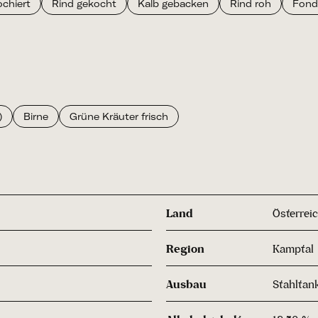
ochiert
Rind gekocht
Kalb gebacken
Rind roh
Fond
)
Birne
Grüne Kräuter frisch
Land
Österrei
Region
Kamptal
Ausbau
Stahltan