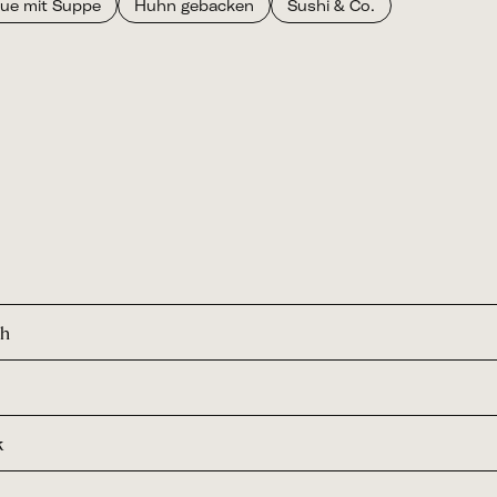
ue mit Suppe
Huhn gebacken
Sushi & Co.
ch
k