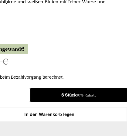
shibirne und weißen Blüten mit feiner Würze und
angewandt!
0 €
beim Bezahlvorgang berechnet.
6 Stück
10% Rabatt
In den Warenkorb legen
iner Langenlois Kamptal DAC 2024 verringern
üner Veltliner Langenlois Kamptal DAC 2024 erhöhen