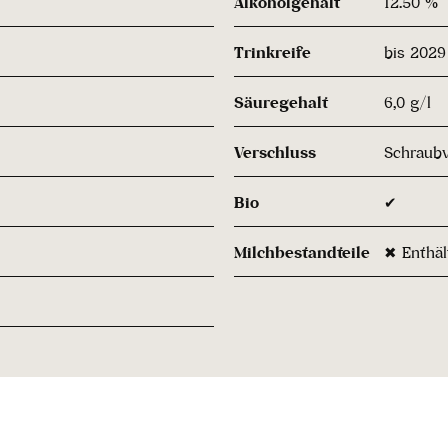
Alkoholgehalt
12.50 %
Trinkreife
bis 2029
Säuregehalt
6,0 g/l
Verschluss
Schraubv
Bio
✔
Milchbestandteile
✖ Enthäl