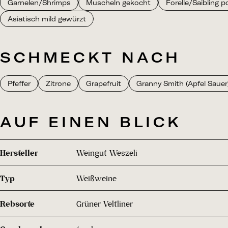
Garnelen/Shrimps
Muscheln gekocht
Forelle/Saibling p
Asiatisch mild gewürzt
SCHMECKT NACH
Pfeffer
Zitrone
Grapefruit
Granny Smith (Apfel Sauer
AUF EINEN BLICK
Hersteller
Weingut Weszeli
Typ
Weißweine
Rebsorte
Grüner Veltliner