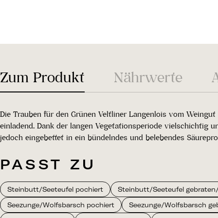
Zum Produkt
Nährwerte
Die Trauben für den Grünen Veltliner Langenlois vom Weingut W
einladend. Dank der langen Vegetationsperiode vielschichtig u
jedoch eingebettet in ein bündelndes und belebendes Säureprofi
PASST ZU
Steinbutt/Seeteufel pochiert
Steinbutt/Seeteufel gebraten/g
Seezunge/Wolfsbarsch pochiert
Seezunge/Wolfsbarsch gebr