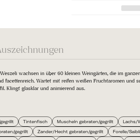
Auszeichnungen
eszeli wachsen in über 60 kleinen Weingärten, die im ganzen U
nd facettenreich. Wartet mit reifen weißen Fruchtaromen und su
l. Klingt glasklar und animierend aus.
egrillt
Tintenfisch
Muscheln gebraten/gegrillt
Lachs/W
aten/gegrillt
Zander/Hecht gebraten/gegrillt
Forelle/Saibl