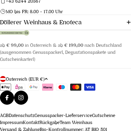
+43 6244 20567
MO bis FR: 8.00 - 17.00 Uhr
Döllerer Weinhaus & Enoteca
ab
€ 99,00
in Österreich & ab
€ 199,00
nach Deutschland
(ausgenommen Genusspackerl, Degustationspakete und
Gutscheinkarterl)
L
Österreich (EUR €)
a
Zahlungsmethoden
n
d
Facebook
Instagram
/
AGB
Datenschutz
Genusspacker-Lieferservice
Gutscheine
R
Impressum
Kontakt
Rückgabe
Team Weinhaus
e
Versand & Zahlung
Bio-Kontrollnummer: AT BIO 501