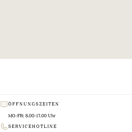
l
u
n
g
:
ÖFFNUNGSZEITEN
MO-FR: 8.00-17.00 Uhr
SERVICEHOTLINE