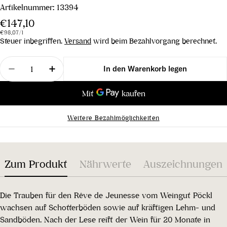
Artikelnummer:
13394
Regulärer
€147,10
Stückpreis
pro
Preis
€98,07
/
l
Steuer inbegriffen.
Versand
wird beim Bezahlvorgang berechnet.
Menge
In den Warenkorb legen
Menge für Reve de Jeunesse 2018 verringern
Menge für Reve de Jeunesse 2018 erhöh
Weitere Bezahlmöglichkeiten
Zum Produkt
Nährwerte
Auszeichnungen
Die Trauben für den Rêve de Jeunesse vom Weingut Pöckl
wachsen auf Schotterböden sowie auf kräftigen Lehm- und
Sandböden. Nach der Lese reift der Wein für 20 Monate in