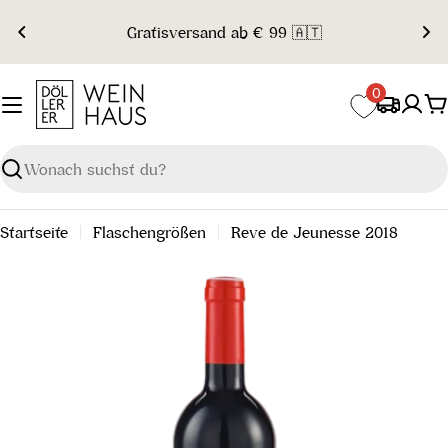
Zum
Gratisversand ab € 99 🇦🇹
Inhalt
springen
0
W
Suchen
Startseite
Flaschengrößen
Reve de Jeunesse 2018