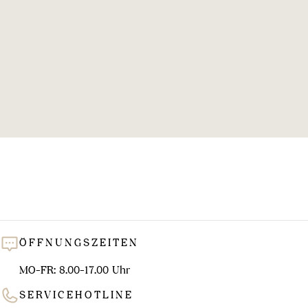
l
u
n
g
:
ÖFFNUNGSZEITEN
MO-FR: 8.00-17.00 Uhr
SERVICEHOTLINE