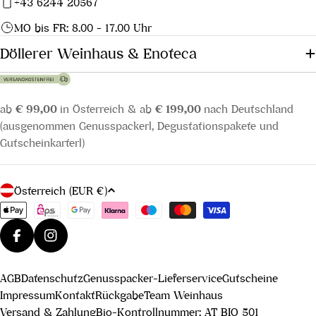
+43 6244 20567
MO bis FR: 8.00 - 17.00 Uhr
Döllerer Weinhaus & Enoteca
ab
€ 99,00
in Österreich & ab
€ 199,00
nach Deutschland
(ausgenommen Genusspackerl, Degustationspakete und
Gutscheinkarterl)
L
Österreich (EUR €)
a
Zahlungsmethoden
n
d
Facebook
Instagram
/
AGB
Datenschutz
Genusspacker-Lieferservice
Gutscheine
R
Impressum
Kontakt
Rückgabe
Team Weinhaus
e
Versand & Zahlung
Bio-Kontrollnummer: AT BIO 501