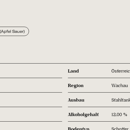
(Apfel Sauer)
Land
Österrei
Region
Wachau
Ausbau
Stahltan
Alkoholgehalt
12.00 %
Bodentyp
Schotter