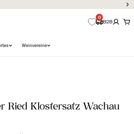
0
B2B
Wa
rtes
Weinvereine
er Ried Klostersatz Wachau