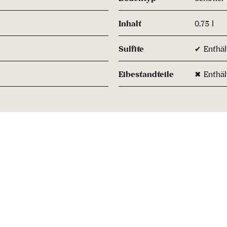
Inhalt
0.75 l
Sulfite
✔ Enthält
Eibestandteile
✖ Enthäl