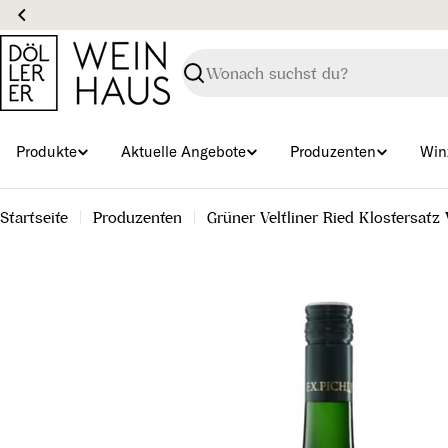
Zum
Inhalt
springen
Suchen
Produkte
Aktuelle Angebote
Produzenten
Win
Startseite
Produzenten
Grüner Veltliner Ried Klostersa