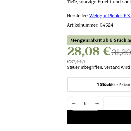
Tiefe, würzige Frucht und sanf
Hersteller:
Weingut Pichler F.X.
Artikelnummer:
04524
Mengenrabatt ab 6 Stück 
28,08 €
31,2
Stückpreis
pro
€37,44
/
l
Steuer inbegriffen.
Versand
wird 
1 Stück
Kein Rabatt
Menge