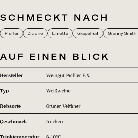
SCHMECKT NACH
Pfeffer
Zitrone
Limette
Grapefruit
Granny Smith 
AUF EINEN BLICK
Hersteller
Weingut Pichler F.X.
Typ
Weißweine
Rebsorte
Grüner Veltliner
Geschmack
trocken
Trinktemperatur
8-10°C