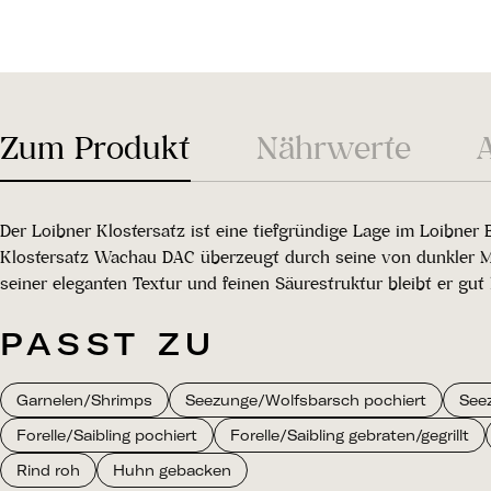
Zum Produkt
Nährwerte
Der Loibner Klostersatz ist eine tiefgründige Lage im Loibne
Klostersatz Wachau DAC überzeugt durch seine von dunkler Min
seiner eleganten Textur und feinen Säurestruktur bleibt er gut 
PASST ZU
Garnelen/Shrimps
Seezunge/Wolfsbarsch pochiert
Seez
Forelle/Saibling pochiert
Forelle/Saibling gebraten/gegrillt
Rind roh
Huhn gebacken