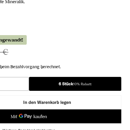
te Mineralik.
angewandt!
0 €
beim Bezahlvorgang berechnet.
6 Stück
10% Rabatt
In den Warenkorb legen
Menge für Grüner Veltliner Ried Klostersatz Wachau DAC 2024 verringern
Menge für Grüner Veltliner Ried Klostersatz Wachau DAC 202