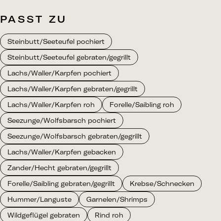
PASST ZU
Steinbutt/Seeteufel pochiert
Steinbutt/Seeteufel gebraten/gegrillt
Lachs/Waller/Karpfen pochiert
Lachs/Waller/Karpfen gebraten/gegrillt
Lachs/Waller/Karpfen roh
Forelle/Saibling roh
Seezunge/Wolfsbarsch pochiert
Seezunge/Wolfsbarsch gebraten/gegrillt
Lachs/Waller/Karpfen gebacken
Zander/Hecht gebraten/gegrillt
Forelle/Saibling gebraten/gegrillt
Krebse/Schnecken
Hummer/Languste
Garnelen/Shrimps
Wildgeflügel gebraten
Rind roh