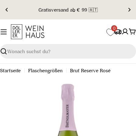
Zum
Gratisversand ab € 99 🇦🇹
Inhalt
springen
0
W
Suchen
Startseite
Flaschengrößen
Brut Reserve Rosé