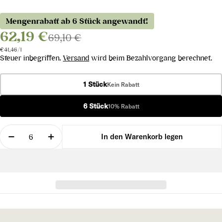
Mengenrabatt ab 6 Stück angewandt!
62,19 €
69,10 €
Stückpreis
pro
€41,46
/
l
Steuer inbegriffen.
Versand
wird beim Bezahlvorgang berechnet.
1 Stück
Kein Rabatt
6 Stück
10% Rabatt
Menge
In den Warenkorb legen
Menge für Brut Reserve Rosé verringern
Menge für Brut Reserve Rosé erhöhen