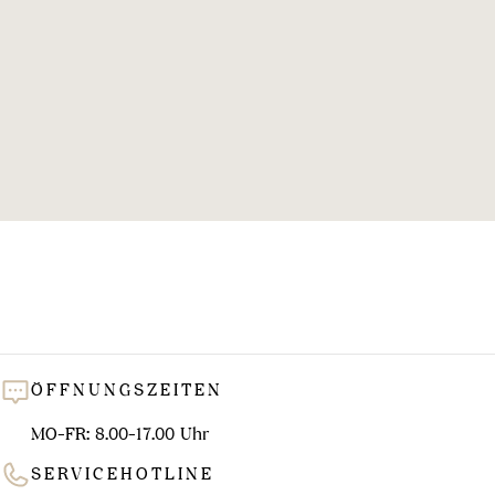
l
u
n
g
:
ÖFFNUNGSZEITEN
MO-FR: 8.00-17.00 Uhr
SERVICEHOTLINE