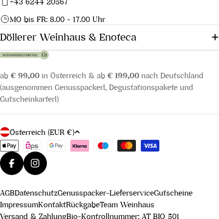
+43 6244 20567
MO bis FR: 8.00 - 17.00 Uhr
Döllerer Weinhaus & Enoteca
ab
€ 99,00
in Österreich & ab
€ 199,00
nach Deutschland
(ausgenommen Genusspackerl, Degustationspakete und
Gutscheinkarterl)
L
Österreich (EUR €)
a
Zahlungsmethoden
n
d
Facebook
Instagram
/
AGB
Datenschutz
Genusspacker-Lieferservice
Gutscheine
R
Impressum
Kontakt
Rückgabe
Team Weinhaus
e
Versand & Zahlung
Bio-Kontrollnummer: AT BIO 501