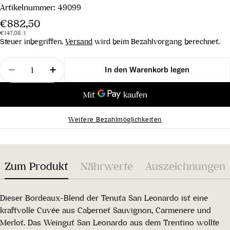
Artikelnummer:
49099
Regulärer
€882,50
Stückpreis
pro
Preis
€147,08
/
l
Steuer inbegriffen.
Versand
wird beim Bezahlvorgang berechnet.
Menge
In den Warenkorb legen
Menge für San Leonardo 2014 verringern
Menge für San Leonardo 2014 erhöhen
Weitere Bezahlmöglichkeiten
Zum Produkt
Nährwerte
Auszeichnungen
Dieser Bordeaux-Blend der Tenuta San Leonardo ist eine
kraftvolle Cuvée aus Cabernet Sauvignon, Carmenere und
Merlot. Das Weingut San Leonardo aus dem Trentino wollte