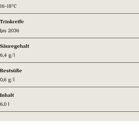
16-18°C
Trinkreife
bis 2036
Säuregehalt
6,4 g/l
Restsüße
0,6 g/l
Inhalt
6.0 l