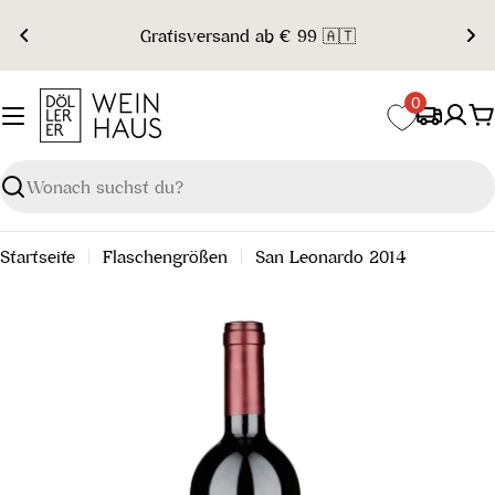
Zum
Gratisversand ab € 99 🇦🇹
Inhalt
springen
0
W
Suchen
Startseite
Flaschengrößen
San Leonardo 2014