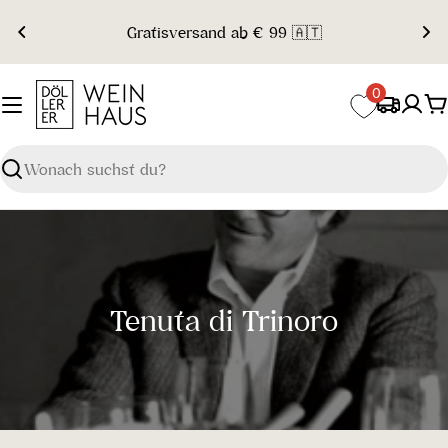
Zum
Gratisversand ab € 99 🇦🇹
Inhalt
springen
0
W
Suchen
S
Tenuta di Trinoro
a
m
m