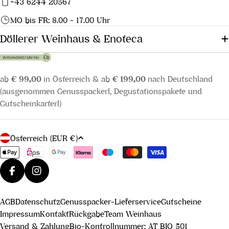
+43 6244 20567
MO bis FR: 8.00 - 17.00 Uhr
Döllerer Weinhaus & Enoteca
ab
€ 99,00
in Österreich & ab
€ 199,00
nach Deutschland
(ausgenommen Genusspackerl, Degustationspakete und
Gutscheinkarterl)
L
Österreich (EUR €)
a
Zahlungsmethoden
n
d
Facebook
Instagram
/
AGB
Datenschutz
Genusspacker-Lieferservice
Gutscheine
R
Impressum
Kontakt
Rückgabe
Team Weinhaus
e
Versand & Zahlung
Bio-Kontrollnummer: AT BIO 501