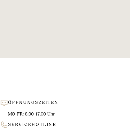
l
u
n
g
:
ÖFFNUNGSZEITEN
MO-FR: 8.00-17.00 Uhr
SERVICEHOTLINE