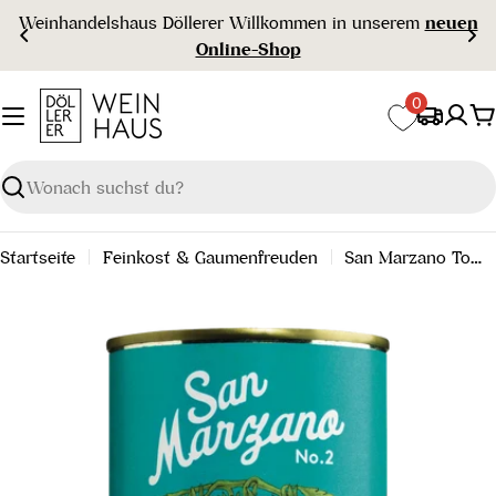
Zum
öllerer Willkommen in unserem
neuen
Gra
Inhalt
Online-Shop
springen
0
W
Suchen
Startseite
Feinkost & Gaumenfreuden
San Marzano Tomaten Dose, 400 g