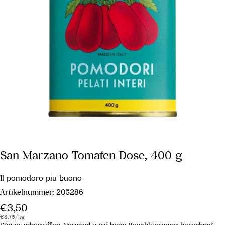
San Marzano Tomaten Dose, 400 g
Il pomodoro piu buono
Artikelnummer:
205286
Regulärer
€3,50
Stückpreis
pro
Preis
€8,75
/
kg