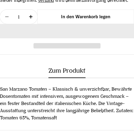
Steuer inbegriffen.
Versand
wird beim Bezahlvorgang berechnet.
Menge
In den Warenkorb legen
Menge für San Marzano Tomaten Dose, 400 g verr
Menge für San Marzano Tomaten Dose, 
Zum Produkt
San Marzano Tomaten – Klassisch & unverzichtbar, Bewährte
Dosentomaten mit intensivem, ausgewogenem Geschmack –
ein fester Bestandteil der italienischen Küche. Die Vintage-
Ausstattung unterstreicht ihre langjährige Beliebtheit. Zutaten:
Tomaten 65%, Tomatensaft