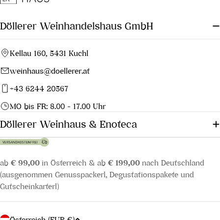
Döllerer Weinhandelshaus GmbH
Kellau 160, 5431 Kuchl
weinhaus@doellerer.at
+43 6244 20567
MO bis FR: 8.00 - 17.00 Uhr
Döllerer Weinhaus & Enoteca
ab
€ 99,00
in Österreich & ab
€ 199,00
nach Deutschland
(ausgenommen Genusspackerl, Degustationspakete und
Gutscheinkarterl)
L
Österreich (EUR €)