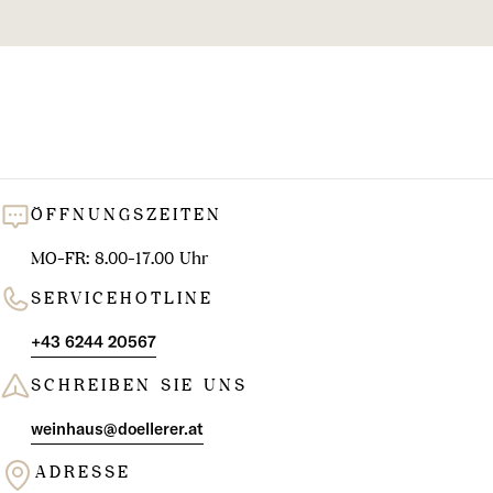
l
u
n
g
:
ÖFFNUNGSZEITEN
MO-FR: 8.00-17.00 Uhr
SERVICEHOTLINE
+43 6244 20567
SCHREIBEN SIE UNS
weinhaus@doellerer.at
ADRESSE