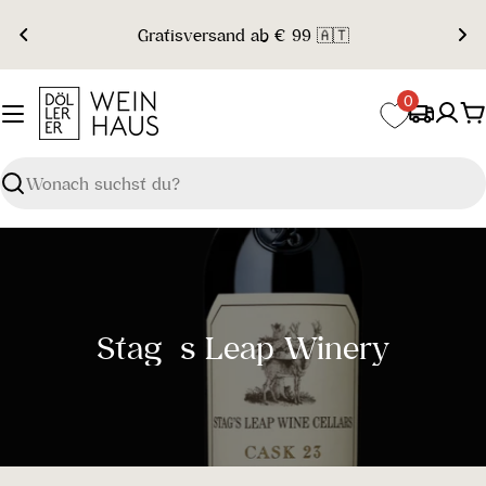
Zum
Gratisversand ab € 99 🇦🇹
Inhalt
springen
0
W
Suchen
S
Stag´s Leap Winery
a
m
m