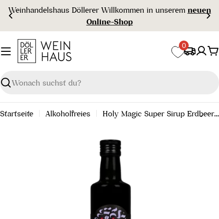
Zum
m
neuen
Gratisversand ab € 99 🇦🇹
Inhalt
springen
0
W
Suchen
Startseite
Alkoholfreies
Holy Magic Super Sirup Erdbeer & Lavendel