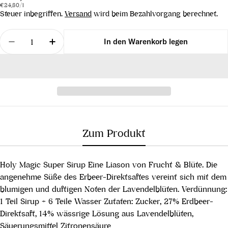
Stückpreis
pro
Preis
€24,80
/
l
Steuer inbegriffen.
Versand
wird beim Bezahlvorgang berechnet.
Menge
In den Warenkorb legen
Menge für Holy Magic Super Sirup Erdbeer &amp; 
Menge für Holy Magic Super Sirup Erdb
Zum Produkt
Holy Magic Super Sirup Eine Liason von Frucht & Blüte. Die
angenehme Süße des Erbeer-Direktsaftes vereint sich mit dem
blumigen und duftigen Noten der Lavendelblüten. Verdünnung:
1 Teil Sirup + 6 Teile Wasser Zutaten: Zucker, 27% Erdbeer-
Direktsaft, 14% wässrige Lösung aus Lavendelblüten,
Säuerungsmittel Zitronensäure