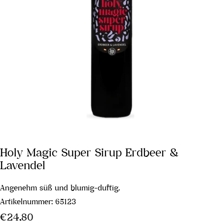
Holy Magic Super Sirup Erdbeer &
Lavendel
Angenehm süß und blumig-duftig.
Artikelnummer:
65123
Regulärer
€24,80