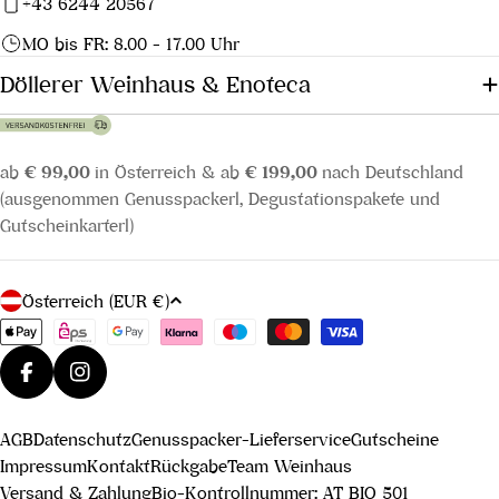
+43 6244 20567
MO bis FR: 8.00 - 17.00 Uhr
Döllerer Weinhaus & Enoteca
ab
€ 99,00
in Österreich & ab
€ 199,00
nach Deutschland
(ausgenommen Genusspackerl, Degustationspakete und
Gutscheinkarterl)
L
Österreich (EUR €)
a
Zahlungsmethoden
n
d
Facebook
Instagram
/
AGB
Datenschutz
Genusspacker-Lieferservice
Gutscheine
R
Impressum
Kontakt
Rückgabe
Team Weinhaus
e
Versand & Zahlung
Bio-Kontrollnummer: AT BIO 501