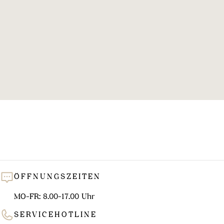
l
u
n
g
:
ÖFFNUNGSZEITEN
MO-FR: 8.00-17.00 Uhr
SERVICEHOTLINE