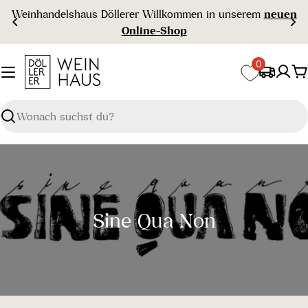
Zum
Weinhandelshaus Döllerer Willkommen in unserem
neuen
Inhalt
Online-Shop
springen
0
W
Suchen
S
Sine Qua Non
a
m
m