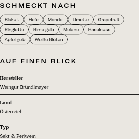
SCHMECKT NACH
Biskuit
Hefe
Mandel
Limette
Grapefruit
Ringlotte
Birne gelb
Melone
Haselnuss
Apfel gelb
Weiße Blüten
AUF EINEN BLICK
Hersteller
Weingut Bründlmayer
Land
Österreich
Typ
Sekt & Perlwein