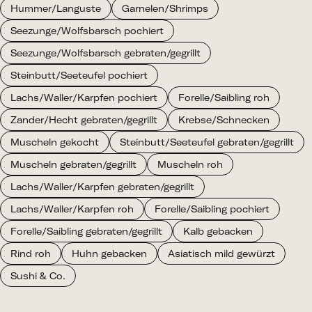
Hummer/Languste
Garnelen/Shrimps
Seezunge/Wolfsbarsch pochiert
Seezunge/Wolfsbarsch gebraten/gegrillt
Steinbutt/Seeteufel pochiert
Lachs/Waller/Karpfen pochiert
Forelle/Saibling roh
Zander/Hecht gebraten/gegrillt
Krebse/Schnecken
Muscheln gekocht
Steinbutt/Seeteufel gebraten/gegrillt
Muscheln gebraten/gegrillt
Muscheln roh
Lachs/Waller/Karpfen gebraten/gegrillt
Lachs/Waller/Karpfen roh
Forelle/Saibling pochiert
Forelle/Saibling gebraten/gegrillt
Kalb gebacken
Rind roh
Huhn gebacken
Asiatisch mild gewürzt
Sushi & Co.