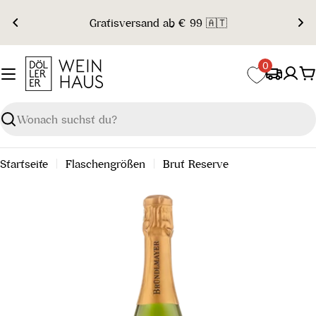
Zum
Gratisversand ab € 99 🇦🇹
Inhalt
springen
0
W
Suchen
Startseite
Flaschengrößen
Brut Reserve