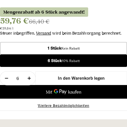
Mengenrabatt ab 6 Stück angewandt!
59,76 €
66,40 €
Stückpreis
pro
€39,84
/
l
Steuer inbegriffen.
Versand
wird beim Bezahlvorgang berechnet.
1 Stück
Kein Rabatt
6 Stück
10% Rabatt
Menge
In den Warenkorb legen
Menge für Brut Reserve verringern
Menge für Brut Reserve erhöhen
Weitere Bezahlmöglichkeiten