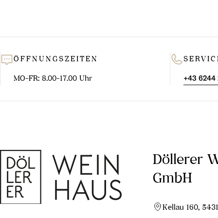
ausgewogenen K
In Sardinie
bezeichnet wir
ÖFFNUNGSZEITEN
SERVIC
der Bezeichn
roten Rebsorte
MO-FR: 8.00-17.00 Uhr
+43 6244
Döllerer 
GmbH
Kellau 160, 543