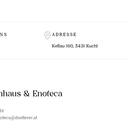
e Trauben heran
che Rebsorte
llerdings unter
UNS
ADRESSE
er besonderen
 sind die Basis
Kellau 160, 5431 Kuchl
inhaus & Enoteca
hl
oteca@doellerer.at