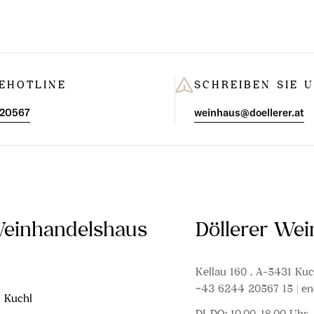
lima, bei reichlich Sonnenschein reifen außergewöhnlich gut
wie Cannonau, Monica und Girò.
n dominiert die Cannonau-Rebe, die häufig als besondere sardis
d, doch ist sie auch in anderen Weinbauländern bekannt, dort a
EHOTLINE
SCHREIBEN SIE 
ung Grenache (Frankreich) oder Garnacha (Spanien). Trotz dies
 dominiert auf Sardinien der Weißwein. Vermentino und Nuragus
 20567
weinhaus@doellerer.at
für sehr frische und fruchtbetonte Weißweine.
Weinhandelshaus
Döllerer We
Kellau 160 . A-5431 Kuc
+43 6244 20567 15 | en
1 Kuchl
DI-DO: 10.00-18.00 Uhr