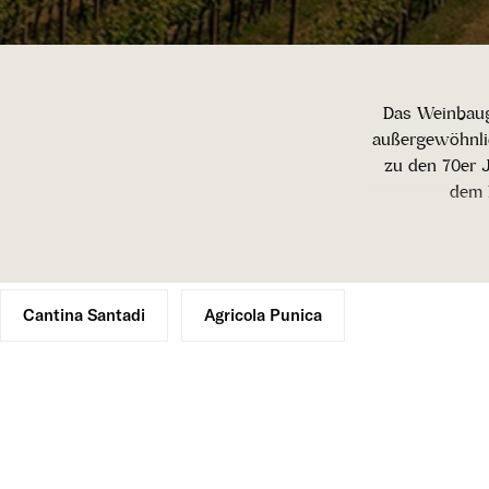
Das Weinbauge
außergewöhnli
zu den 70er 
dem 
Heute werde
Weißweine 
Vermentinotrau
Cantina Santadi
Agricola Punica
Insel mit mi
Der Vermentin
Herkunft Verme
hat eine bee
hingelegt. Eini