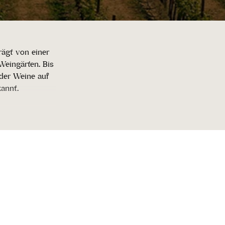
rägt von einer
eingärten. Bis
der Weine auf
annt.
rotweine und
lsweise die
Ankunft auf der
rauf, dass er
 Italiens, die
insel Sardinien
-Weinregionen
inien. Bei einem