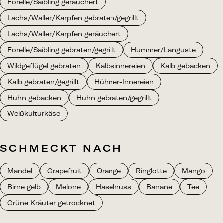
Forelle/Saibling geräuchert
Lachs/Waller/Karpfen gebraten/gegrillt
Lachs/Waller/Karpfen geräuchert
Forelle/Saibling gebraten/gegrillt
Hummer/Languste
Wildgeflügel gebraten
Kalbsinnereien
Kalb gebacken
Kalb gebraten/gegrillt
Hühner-Innereien
Huhn gebacken
Huhn gebraten/gegrillt
Weißkulturkäse
SCHMECKT NACH
Mandel
Grapefruit
Orange
Ringlotte
Mango
Birne gelb
Melone
Haselnuss
Banane
Tee
Grüne Kräuter getrocknet