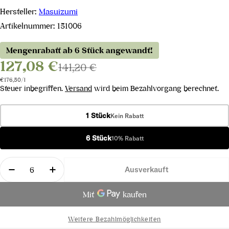
Hersteller:
Masuizumi
Artikelnummer:
151006
Mengenrabatt ab 6 Stück angewandt!
127,08 €
141,20 €
Stückpreis
pro
€176,50
/
l
Steuer inbegriffen.
Versand
wird beim Bezahlvorgang berechnet.
1 Stück
Kein Rabatt
6 Stück
10% Rabatt
Menge
Ausverkauft
Menge für Masuizumi Sake Junmai Daiginjo Specia
Menge für Masuizumi Sake Junmai Daigin
Weitere Bezahlmöglichkeiten