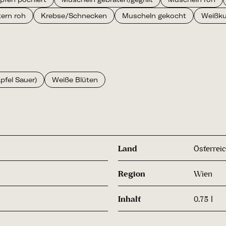
ern roh
Krebse/Schnecken
Muscheln gekocht
Weißku
pfel Sauer)
Weiße Blüten
Land
Österrei
Region
Wien
Inhalt
0.75 l