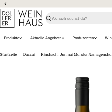
Zum
Inhalt
springen
Suchen
Produkte
Aktuelle Angebote
Produzenten
Win
Startseite
Dassai
Kinshachi Junmai Muroka Namagenshu