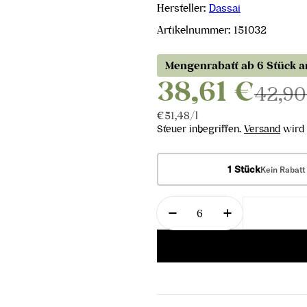
Hersteller:
Dassai
Artikelnummer:
151032
Mengenrabatt ab 6 Stück 
38,61 €
42,90
Stückpreis
pro
€51,48
/
l
Steuer inbegriffen.
Versand
wird 
1 Stück
Kein Rabatt
Menge
Menge für Kinshachi J
Menge für Ki