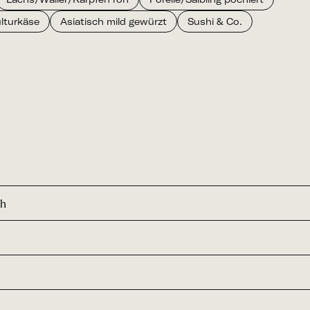
lturkäse
Asiatisch mild gewürzt
Sushi & Co.
ch