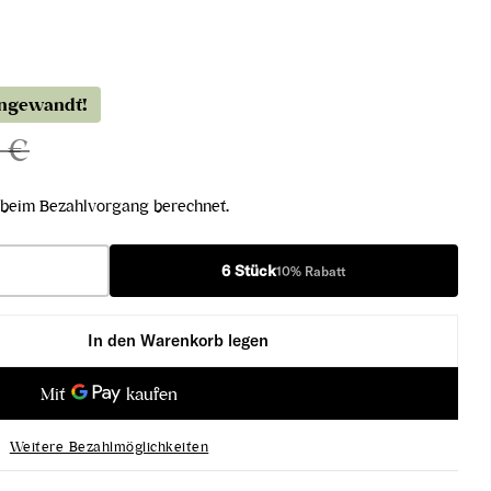
angewandt!
 €
beim Bezahlvorgang berechnet.
6 Stück
10% Rabatt
In den Warenkorb legen
unmai Muroka Namagenshu verringern
nshachi Junmai Muroka Namagenshu erhöhen
Weitere Bezahlmöglichkeiten