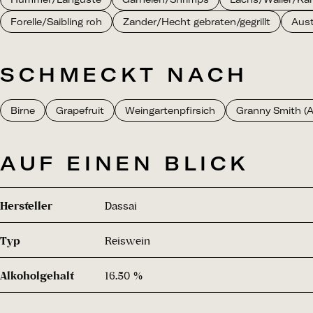
Forelle/Saibling roh
Zander/Hecht gebraten/gegrillt
Aust
SCHMECKT NACH
Birne
Grapefruit
Weingartenpfirsich
Granny Smith (A
AUF EINEN BLICK
Hersteller
Dassai
Typ
Reiswein
Alkoholgehalt
16.50 %