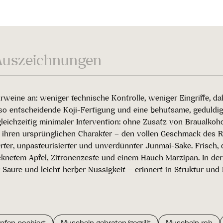
Auszeichnungen
rweine an: weniger technische Kontrolle, weniger Eingriffe, da
so entscheidende Koji-Fertigung und eine behutsame, geduldige
leichzeitig minimaler Intervention: ohne Zusatz von Braualkoh
 ihren ursprünglichen Charakter – den vollen Geschmack des
rter, unpasteurisierter und unverdünnter Junmai-Sake. Frisch, 
ocknetem Apfel, Zitronenzeste und einem Hauch Marzipan. In d
äure und leicht herber Nussigkeit – erinnert in Struktur und 
pfen pochiert
Muscheln gebraten/gegrillt
Muscheln roh