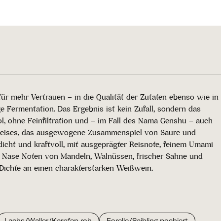
für mehr Vertrauen – in die Qualität der Zutaten ebenso wie in
 Fermentation. Das Ergebnis ist kein Zufall, sondern das
ol, ohne Feinfiltration und – im Fall des Nama Genshu – auch
 Reises, das ausgewogene Zusammenspiel von Säure und
dicht und kraftvoll, mit ausgeprägter Reisnote, feinem Umami
er Nase Noten von Mandeln, Walnüssen, frischer Sahne und
Dichte an einen charakterstarken Weißwein.
Lachs/Waller/Karpfen roh
Forelle/Saibling pochiert