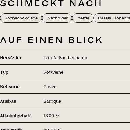
SCHMECKT NACH
Kochschokolade
Wacholder
Pfeffer
Cassis I Johann
AUF EINEN BLICK
Hersteller
Tenuta San Leonardo
Typ
Rotweine
Rebsorte
Cuvée
Ausbau
Barrique
Alkoholgehalt
13.00 %
Trinkreife
bis 2039