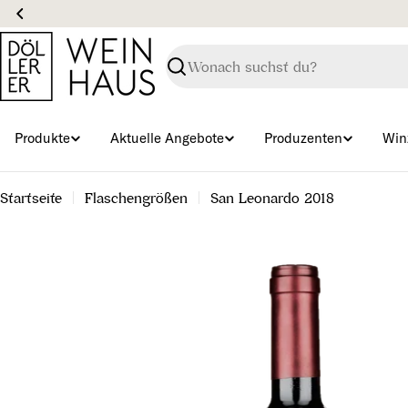
Zum
Inhalt
springen
Suchen
Produkte
Aktuelle Angebote
Produzenten
Win
Startseite
Flaschengrößen
San Leonardo 2018