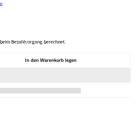
do
beim Bezahlvorgang berechnet.
In den Warenkorb legen
o 2018 verringern
n Leonardo 2018 erhöhen