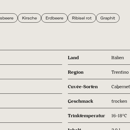
isbeere
Kirsche
Erdbeere
Ribisel rot
Graphit
Land
Italien
Region
Trentino
Cuvée-Sorten
Cabernet
Geschmack
trocken
Trinktemperatur
16-18°C
Inhalt
3.0 l