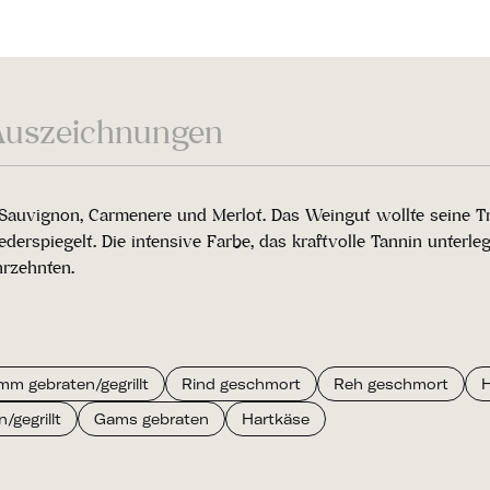
Auszeichnungen
t Sauvignon, Carmenere und Merlot. Das Weingut wollte seine 
ederspiegelt. Die intensive Farbe, das kraftvolle Tannin unte
hrzehnten.
mm gebraten/gegrillt
Rind geschmort
Reh geschmort
/gegrillt
Gams gebraten
Hartkäse