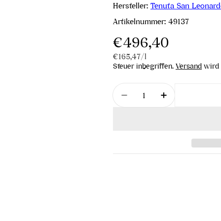
Hersteller:
Tenuta San Leonar
Artikelnummer:
49137
Regulärer
€496,40
Stückpreis
pro
€165,47
/
l
Preis
Steuer inbegriffen.
Versand
wird 
Menge
Menge für San Leonard
Menge für Sa