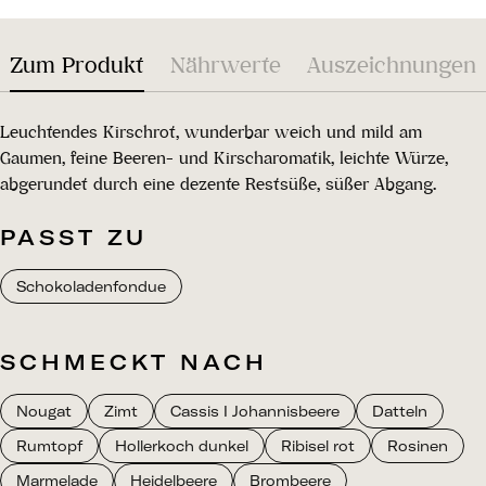
Zum Produkt
Nährwerte
Auszeichnungen
Leuchtendes Kirschrot, wunderbar weich und mild am
Gaumen, feine Beeren- und Kirscharomatik, leichte Würze,
abgerundet durch eine dezente Restsüße, süßer Abgang.
PASST ZU
Schokoladenfondue
SCHMECKT NACH
Nougat
Zimt
Cassis I Johannisbeere
Datteln
Rumtopf
Hollerkoch dunkel
Ribisel rot
Rosinen
Marmelade
Heidelbeere
Brombeere