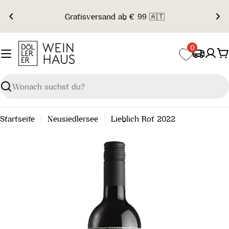
Zum
Gratisversand ab € 99 🇦🇹
Inhalt
springen
0
W
Suchen
Startseite
Neusiedlersee
Lieblich Rot 2022