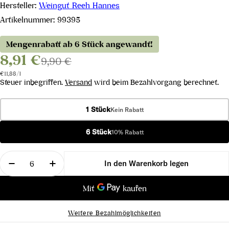
Hersteller:
Weingut Reeh Hannes
Artikelnummer:
99395
Mengenrabatt ab 6 Stück angewandt!
8,91 €
9,90 €
Stückpreis
pro
€11,88
/
l
Steuer inbegriffen.
Versand
wird beim Bezahlvorgang berechnet.
1 Stück
Kein Rabatt
6 Stück
10% Rabatt
Menge
In den Warenkorb legen
Menge für Lieblich Rot 2022 verringern
Menge für Lieblich Rot 2022 erhöhen
Weitere Bezahlmöglichkeiten