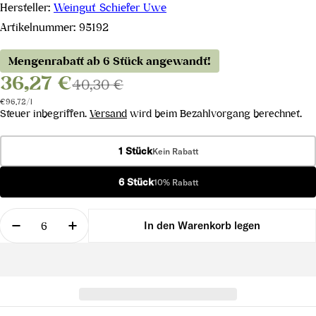
Hersteller:
Weingut Schiefer Uwe
Artikelnummer:
95192
Mengenrabatt ab 6 Stück angewandt!
36,27 €
40,30 €
Stückpreis
pro
€96,72
/
l
Steuer inbegriffen.
Versand
wird beim Bezahlvorgang berechnet.
1 Stück
Kein Rabatt
6 Stück
10% Rabatt
Menge
In den Warenkorb legen
Menge für Blaufränkisch Reihburg 2017 verringer
Menge für Blaufränkisch Reihburg 2017