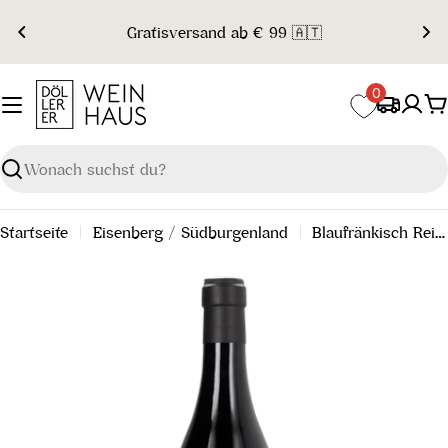
Zum
Gratisversand ab € 99 🇦🇹
Inhalt
springen
0
W
Suchen
Startseite
Eisenberg / Südburgenland
Blaufränkisch Reihburg 2017