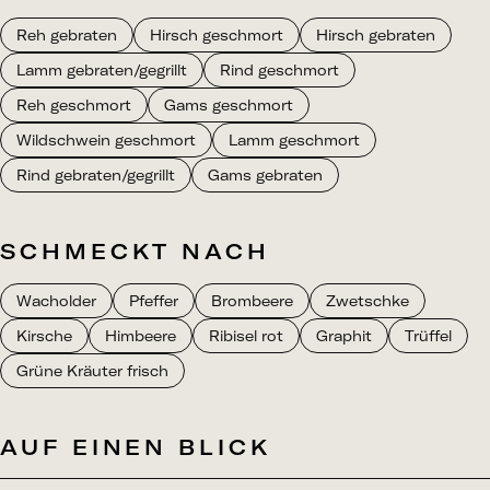
Reh gebraten
Hirsch geschmort
Hirsch gebraten
Lamm gebraten/gegrillt
Rind geschmort
Reh geschmort
Gams geschmort
Wildschwein geschmort
Lamm geschmort
Rind gebraten/gegrillt
Gams gebraten
SCHMECKT NACH
Wacholder
Pfeffer
Brombeere
Zwetschke
Kirsche
Himbeere
Ribisel rot
Graphit
Trüffel
Grüne Kräuter frisch
AUF EINEN BLICK